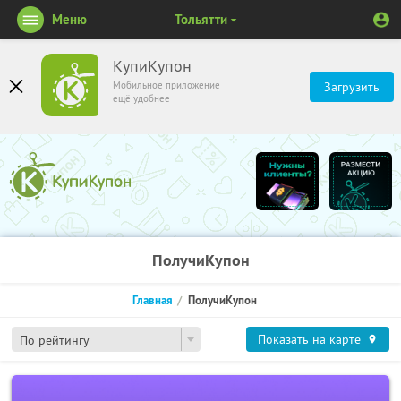
Меню
Тольятти
КупиКупон
Мобильное приложение
Загрузить
ещё удобнее
ПолучиКупон
Главная
ПолучиКупон
Показать на карте
По рейтингу