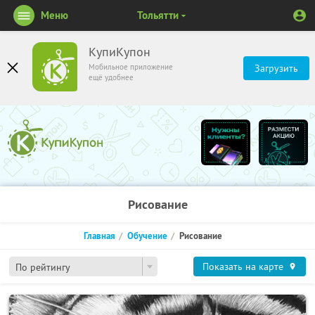
Меню
Тольятти
КупиКупон
Мобильное приложение
Загрузить
ещё удобнее
Рисование
Главная
Обучение
Рисование
Показать на карте
По рейтингу