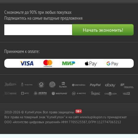
Сэкономьте до 90% при любых покупках
Подпишитесь на самые выгодные предложения
Принимаем к оплате:
2010-2026 © КупиКупон. Все права защищены.
Все права на товарный знак "КупиКупон" и на сайт www.kupikupon.ru принадлежат
OOO «Агентство цифровых решений» ИНН 7705523387, ОГРН 1127747063212