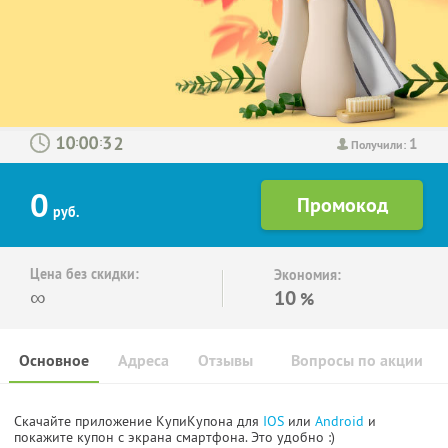
1
:
:
Получили:
0
руб.
Цена без скидки:
Экономия:
∞
10
%
Основное
Адреса
Отзывы
Вопросы по акции
Скачайте приложение КупиКупона для
IOS
или
Android
и
покажите купон с экрана смартфона. Это удобно :)