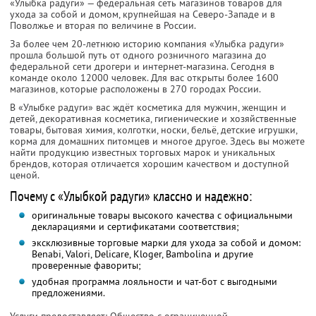
«Улыбка радуги» — федеральная сеть магазинов товаров для
ухода за собой и домом, крупнейшая на Северо-Западе и в
Поволжье и вторая по величине в России.
За более чем 20-летнюю историю компания «Улыбка радуги»
прошла большой путь от одного розничного магазина до
федеральной сети дрогери и интернет-магазина. Сегодня в
команде около 12000 человек. Для вас открыты более 1600
магазинов, которые расположены в 270 городах России.
В «Улыбке радуги» вас ждёт косметика для мужчин, женщин и
детей, декоративная косметика, гигиенические и хозяйственные
товары, бытовая химия, колготки, носки, бельё, детские игрушки,
корма для домашних питомцев и многое другое. Здесь вы можете
найти продукцию известных торговых марок и уникальных
брендов, которая отличается хорошим качеством и доступной
ценой.
Почему с «Улыбкой радуги» классно и надежно:
оригинальные товары высокого качества с официальными
декларациями и сертификатами соответствия;
эксклюзивные торговые марки для ухода за собой и домом:
Benabi, Valori, Delicare, Kloger, Bambolina и другие
проверенные фавориты;
удобная программа лояльности и чат-бот с выгодными
предложениями.