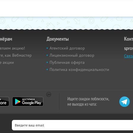
тнёрам
Документы
Кон
елаем акцию!
Агентский договор
spro
е, как Вебмастер
Лицензионный договор
Связ
е акции
Публичная оферта
Политика конфиденциальности
Ищите скидки поблизости,
не выходя из чата: