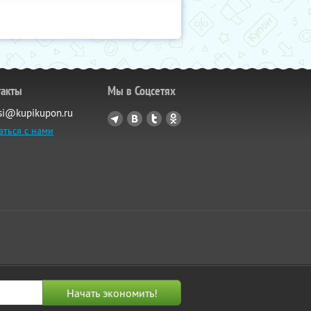
такты
Мы в Соцсетях
si@kupikupon.ru
аться с нами