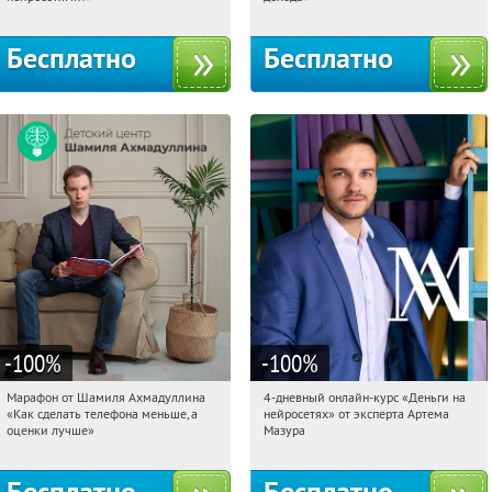
Бесплатно
Бесплатно
-100
%
-100
%
Марафон от Шамиля Ахмадуллина
4-дневный онлайн-курс «Деньги на
11:51:36
Получили:
25
11:51:36
Получили:
191
«Как сделать телефона меньше, а
нейросетях» от эксперта Артема
Россия
Россия
оценки лучше»
Мазура