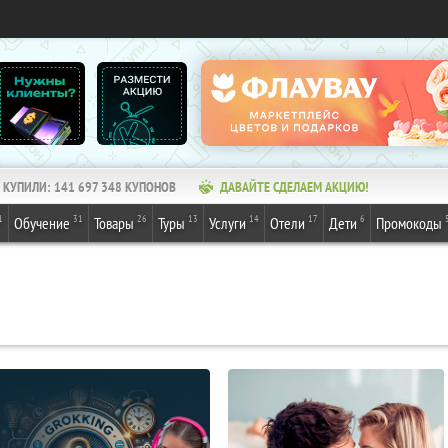
КУПИЛИ:
141 697 349
КУПОНОВ
ДАВАЙТЕ СДЕЛАЕМ АКЦИЮ!
1
31
26
13
14
17
6
Обучение
Товары
Туры
Услуги
Отели
Дети
Промокоды