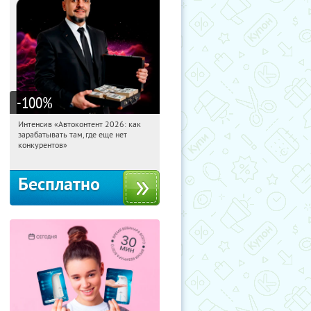
-100
%
Интенсив «Автоконтент 2026: как
11:51:36
Получили:
4
зарабатывать там, где еще нет
Россия
конкурентов»
Бесплатно