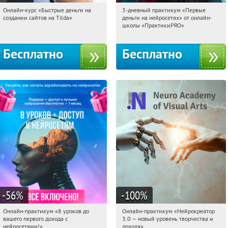
Онлайн-курс «Быстрые деньги на
3-дневный практикум «Первые
11:51:36
Получили:
24
11:51:36
Получили:
29
создании сайтов на Tilda»
деньги на нейросетях» от онлайн-
Россия
Россия
школы «ПрактикиPRO»
Бесплатно
Бесплатно
-56
%
-100
%
Онлайн-практикум «8 уроков до
Онлайн-практикум «Нейрокреатор
11:51:36
Получили:
31
11:51:36
Получили:
20
вашего первого дохода с
3.0 — новый уровень творчества и
Россия
Россия
нейросетями!»
дохода»