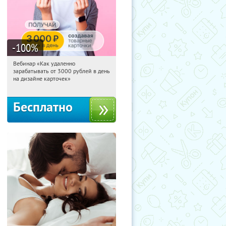
-100
%
Вебинар «Как удаленно
11:51:36
Получили:
48
зарабатывать от 3000 рублей в день
Россия
на дизайне карточек»
Бесплатно