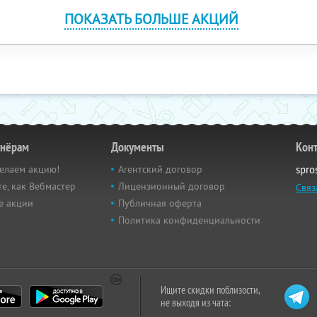
ПОКАЗАТЬ БОЛЬШЕ АКЦИЙ
тнёрам
Документы
Кон
елаем акцию!
Агентский договор
spro
е, как Вебмастер
Лицензионный договор
Связ
е акции
Публичная оферта
Политика конфиденциальности
Ищите скидки поблизости,
не выходя из чата: