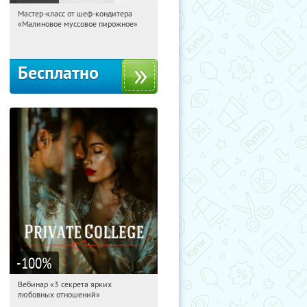
Мастер-класс от шеф-кондитера
11:51:36
Получили:
57
«Малиновое муссовое пирожное»
Россия
Бесплатно
-100
%
Вебинар «3 секрета ярких
11:51:36
Получили:
37
любовных отношений»
Россия