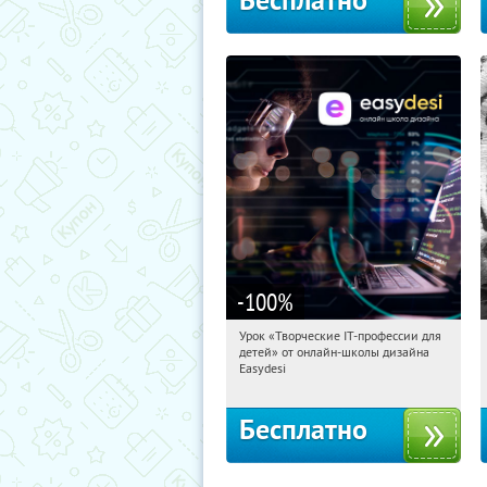
Бесплатно
-100
%
Урок «Творческие IT-профессии для
11:51:36
Получили:
53
детей» от онлайн-школы дизайна
Россия
Easydesi
Бесплатно