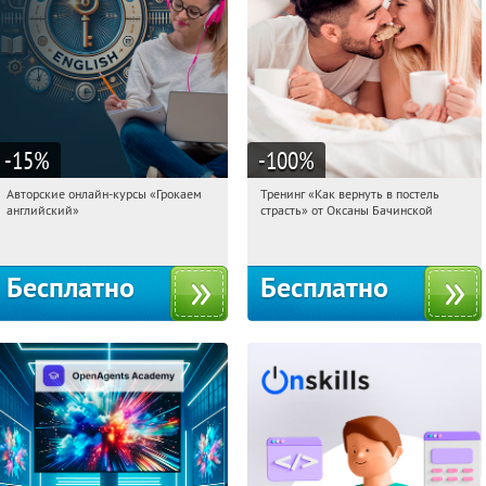
-15
%
-100
%
Авторские онлайн-курсы «Грокаем
Тренинг «Как вернуть в постель
11:51:36
Получили:
4
11:51:36
Получили:
16
английский»
страсть» от Оксаны Бачинской
Россия
Россия
Бесплатно
Бесплатно