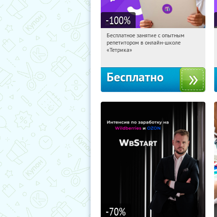
-100
%
Бесплатное занятие с опытным
11:51:36
Получили:
2
репетитором в онлайн-школе
Москва, Россия
«Тетрика»
Бесплатно
-70
%