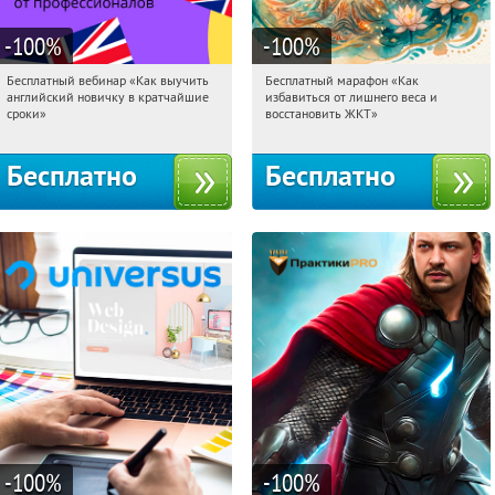
-100
%
-100
%
Бесплатный вебинар «Как выучить
Бесплатный марафон «Как
11:51:36
Получили:
16
11:51:36
Получили:
24
английский новичку в кратчайшие
избавиться от лишнего веса и
Россия
Россия
сроки»
восстановить ЖКТ»
Бесплатно
Бесплатно
-100
%
-100
%