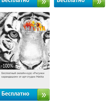
Бесплатно
Бесплатно
-100
%
Бесплатный онлайн-курс «Рисунки
11:51:36
Получили:
35
карандашом» от арт-студии Matita
Россия
Бесплатно