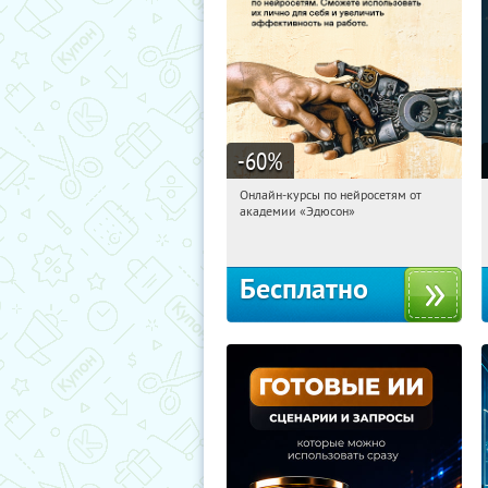
-60
%
Онлайн-курсы по нейросетям от
11:51:36
Получили:
6
академии «Эдюсон»
Москва
Бесплатно