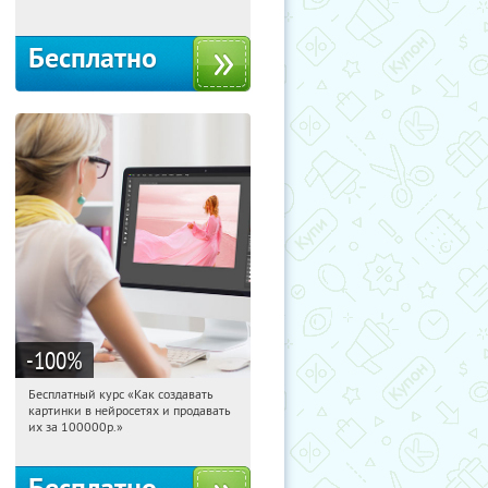
Бесплатно
-100
%
Бесплатный курс «Как создавать
11:51:36
Получили:
524
картинки в нейросетях и продавать
Россия
их за 100000р.»