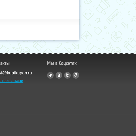
такты
Мы в Соцсетях
si@kupikupon.ru
аться с нами