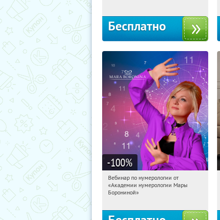
Бесплатно
-100
%
Вебинар по нумерологии от
11:51:36
Получили:
29
«Академии нумерологии Мары
Россия
Борониной»