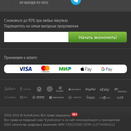
не выходя из чата:
Сэкономьте до 90% при любых покупках
Подпишитесь на самые выгодные предложения
Принимаем к оплате:
2010-2026 © КупиКупон. Все права защищены.
Все права на товарный знак "КупиКупон" и на сайт www.kupikupon.ru принадлежат
OOO «Агентство цифровых решений» ИНН 7705523387, ОГРН 1127747063212