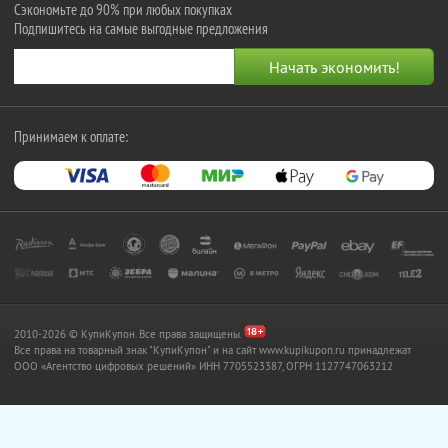
Сэкономьте до 90% при любых покупках
Подпишитесь на самые выгодные предложения
Принимаем к оплате:
2010-2026 © КупиКупон. Все права защищены.
Все права на товарный знак "КупиКупон" и на сайт www.kupikupon.ru принадлежат
OOO «Агентство цифровых решений» ИНН 7705523387, ОГРН 1127747063212