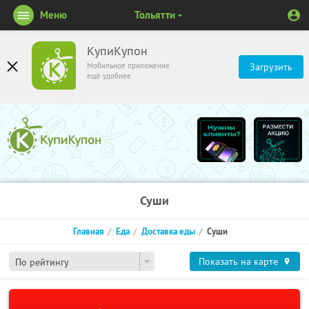
Меню
Тольятти
КупиКупон
Мобильное приложение
Загрузить
ещё удобнее
Суши
Главная
Еда
Доставка еды
Суши
Показать на карте
По рейтингу