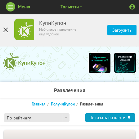
Меню
Тольятти
КупиКупон
Мобильное приложение
Загрузить
ещё удобнее
Развлечения
Главная
ПолучиКупон
Развлечения
Показать на карте
По рейтингу