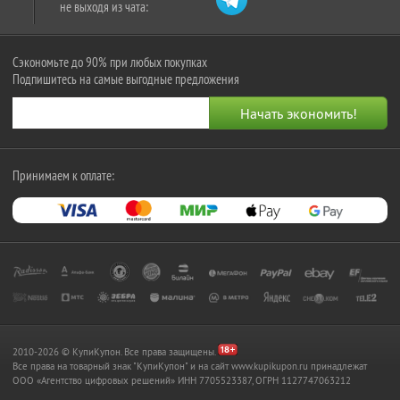
не выходя из чата:
Сэкономьте до 90% при любых покупках
Подпишитесь на самые выгодные предложения
Принимаем к оплате:
2010-2026 © КупиКупон. Все права защищены.
Все права на товарный знак "КупиКупон" и на сайт www.kupikupon.ru принадлежат
OOO «Агентство цифровых решений» ИНН 7705523387, ОГРН 1127747063212