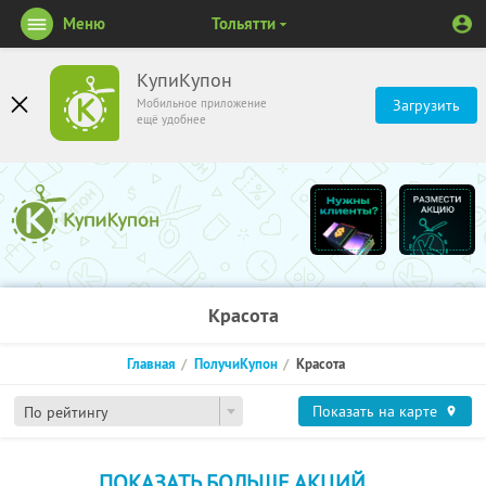
Меню
Тольятти
КупиКупон
Мобильное приложение
Загрузить
ещё удобнее
Красота
Главная
ПолучиКупон
Красота
Показать на карте
По рейтингу
ПОКАЗАТЬ БОЛЬШЕ АКЦИЙ