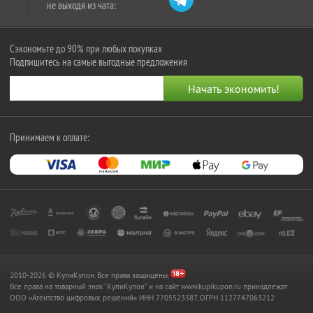
не выходя из чата:
Сэкономьте до 90% при любых покупках
Подпишитесь на самые выгодные предложения
Принимаем к оплате:
2010-2026 © КупиКупон. Все права защищены.
Все права на товарный знак "КупиКупон" и на сайт www.kupikupon.ru принадлежат
OOO «Агентство цифровых решений» ИНН 7705523387, ОГРН 1127747063212