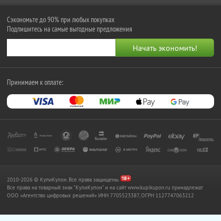
Сэкономьте до 90% при любых покупках
Подпишитесь на самые выгодные предложения
Принимаем к оплате:
2010-2026 © КупиКупон. Все права защищены.
Все права на товарный знак "КупиКупон" и на сайт www.kupikupon.ru принадлежат
OOO «Агентство цифровых решений» ИНН 7705523387, ОГРН 1127747063212