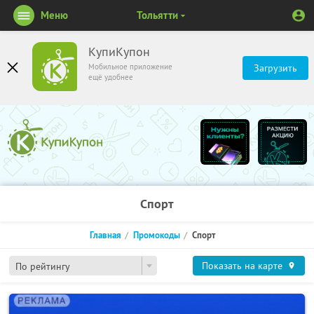
Меню
Тольятти
КупиКупон
Мобильное приложение
Загрузить
ещё удобнее
Спорт
Главная
Промокоды
Спорт
Показать на карте
По рейтингу