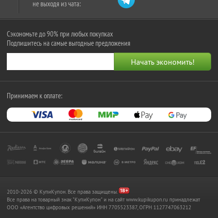
не выходя из чата:
Сэкономьте до 90% при любых покупках
Подпишитесь на самые выгодные предложения
Принимаем к оплате:
2010-2026 © КупиКупон. Все права защищены.
Все права на товарный знак "КупиКупон" и на сайт www.kupikupon.ru принадлежат
OOO «Агентство цифровых решений» ИНН 7705523387, ОГРН 1127747063212