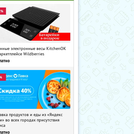
0%
нные электронные весы KitchenOK
аркетплейсе Wildberries
латно
%
авка продуктов и еды из «Яндекс
и» во всех городах присутствия
иса
латно