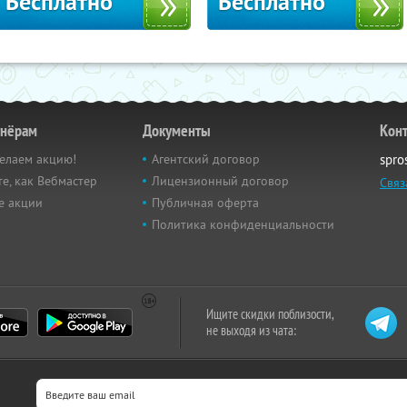
Бесплатно
Бесплатно
тнёрам
Документы
Кон
елаем акцию!
Агентский договор
spro
е, как Вебмастер
Лицензионный договор
Связ
е акции
Публичная оферта
Политика конфиденциальности
Ищите скидки поблизости,
не выходя из чата: