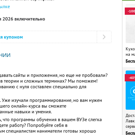
сылке
-10
я 2026 включительно
ся купоном
Кухо
на м
НИИ
Бесп
здавать сайты и приложения, но еще не пробовали?
-40
ь в теории и сложных терминах? Мы поможем!
ванию с нуля составлен специально для
 Уже изучали программирование, но вам нужен
шего онлайн-курса вы сможете
анные навыки и умения.
Дост
ь, что программы обучения в вашем ВУЗе слегка
Лавк
йдете работу? Попробуйте себя в
серв
ым специалистам наниматели готовы хорошо
Бесп