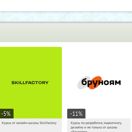
Обу
-5
%
-11
%
Курсы от онлайн-школы Skillfactory
Курсы по разработке, маркетингу,
08:18:16
Получи первым!
08:18:16
Получи первым!
дизайну и не только от школы
Россия
Россия
«Бруноям»