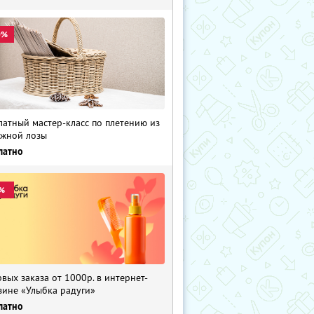
0%
латный мастер-класс по плетению из
жной лозы
латно
%
рвых заказа от 1000р. в интернет-
зине «Улыбка радуги»
латно