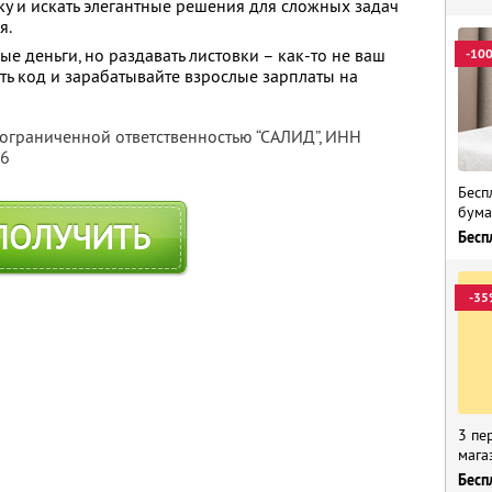
ику и искать элегантные решения для сложных задач
я.
 деньги, но раздавать листовки – как-то не ваш
-10
ть код и зарабатывайте взрослые зарплаты на
 ограниченной ответственностью “САЛИД”,
ИНН
76
Бесп
бума
ПОЛУЧИТЬ
Бесп
-35
3 пе
мага
Бесп