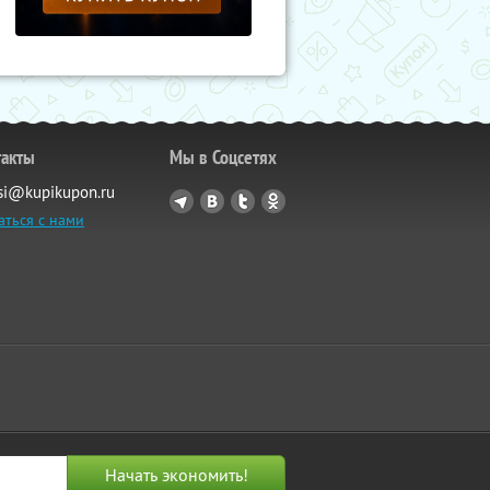
такты
Мы в Соцсетях
si@kupikupon.ru
аться с нами