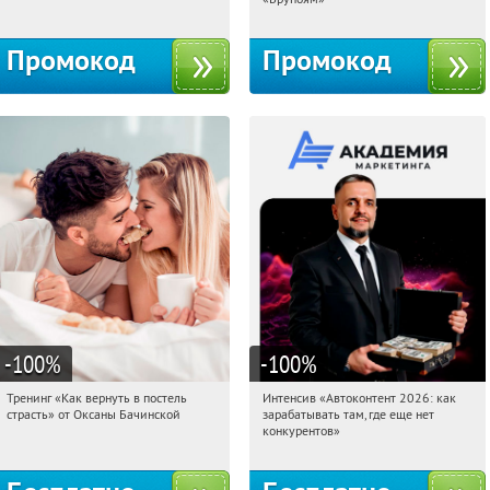
Промокод
Промокод
-100
%
-100
%
Тренинг «Как вернуть в постель
Интенсив «Автоконтент 2026: как
08:18:16
Получили:
16
08:18:16
Получили:
4
страсть» от Оксаны Бачинской
зарабатывать там, где еще нет
Россия
Россия
конкурентов»