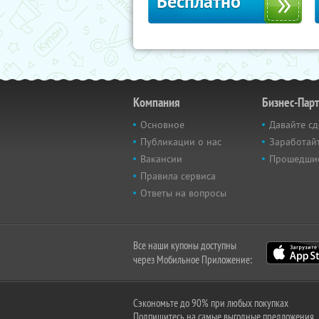
Бесплатно
Компания
Бизнес-Пар
Основное
Давайте сд
Публикации о нас
Заработайт
Вакансии
Прошедши
Правила сервиса
Ответы на вопросы
Все наши купоны доступны
через Мобильное Приложение:
Сэкономьте до 90% при любых покупках
Подпишитесь на самые выгодные предложения