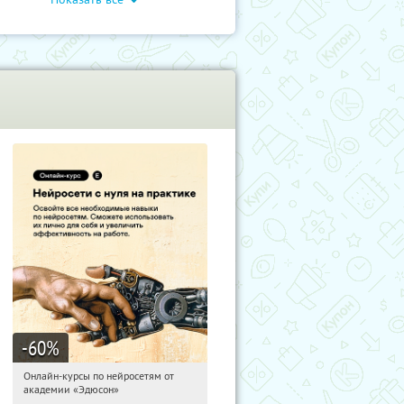
чение
Дети
Обучение
-60
%
Онлайн-курсы по нейросетям от
08:18:16
Получили:
6
академии «Эдюсон»
Москва