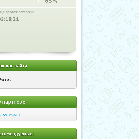
63
%
нца продаж осталось:
:
:
ак нас найти
Россия
 партнере:
ursy-vse.ru
екомендуемые: