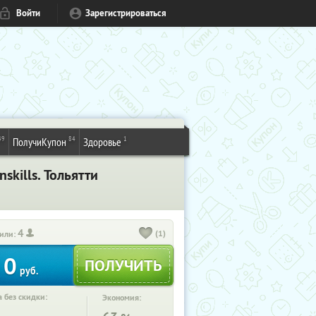
Войти
Зарегистрироваться
49
84
1
ПолучиКупон
Здоровье
kills. Тольятти
4
(1)
или:
0
руб.
 без скидки:
Экономия: