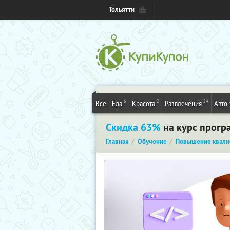
Тольятти
6
2
24
Все
Еда
Красота
Развлечения
Авто
Скидка 63%
на курс прогр
Главная
Обучение
Повышение квали