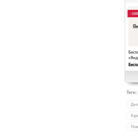
-10
Бесп
«Янд
Бесп
Теги:
Дет
Кур
Пов
Онл