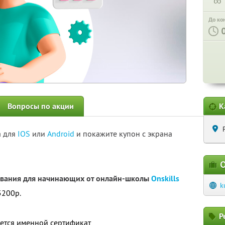
∞
До ко
Вопросы по акции
К
а для
IOS
или
Android
и покажите купон с экрана
О
ования для начинающих от онлайн-школы
Onskills
k
5200р.
Р
ется именной сертификат