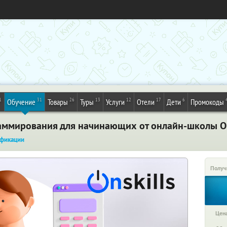
1
31
26
13
12
17
6
Обучение
Товары
Туры
Услуги
Отели
Дети
Промокоды
аммирования для начинающих от онлайн-школы Ons
фикации
Получ
Цена