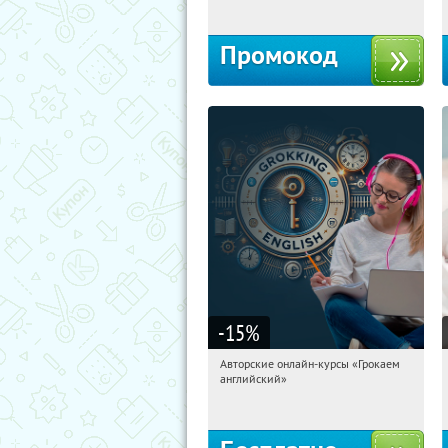
Промокод
-15
%
Авторские онлайн-курсы «Грокаем
08:18:16
Получили:
4
английский»
Россия