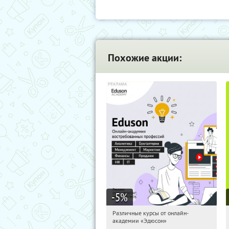
Похожие акции:
-5
%
Различные курсы от онлайн-
08:18:16
Получили:
2
академии «Эдюсон»
Россия