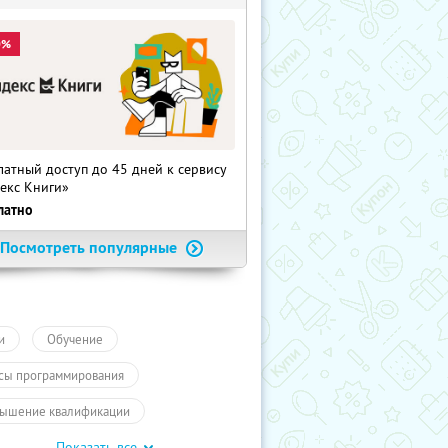
0%
латный доступ до 45 дней к сервису
екс Книги»
латно
Посмотреть популярные
и
Обучение
сы программирования
ышение квалификации
Показать все
айн-курсы
ПолучиКупон