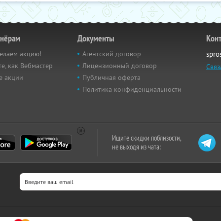
тнёрам
Документы
Кон
елаем акцию!
Агентский договор
spro
е, как Вебмастер
Лицензионный договор
Связ
е акции
Публичная оферта
Политика конфиденциальности
Ищите скидки поблизости,
не выходя из чата: