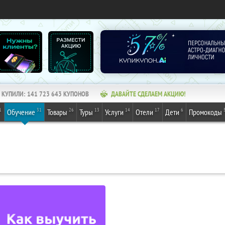
КУПИЛИ:
141 723 645
КУПОНОВ
ДАВАЙТЕ СДЕЛАЕМ АКЦИЮ!
1
31
26
13
14
17
6
Обучение
Товары
Туры
Услуги
Отели
Дети
Промокоды