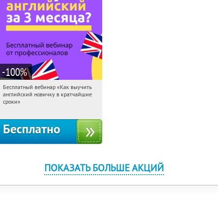
-100
%
Бесплатный вебинар «Как выучить
13:56:46
Получили:
16
английский новичку в кратчайшие
Россия
сроки»
Бесплатно
ПОКАЗАТЬ БОЛЬШЕ АКЦИЙ