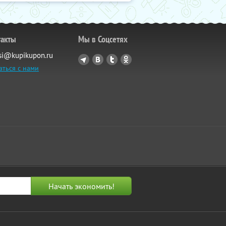
такты
Мы в Соцсетях
si@kupikupon.ru
аться с нами