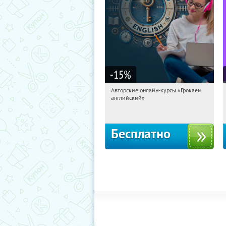
-15
%
Авторские онлайн-курсы «Грокаем
13:56:46
Получили:
4
английский»
Россия
Бесплатно