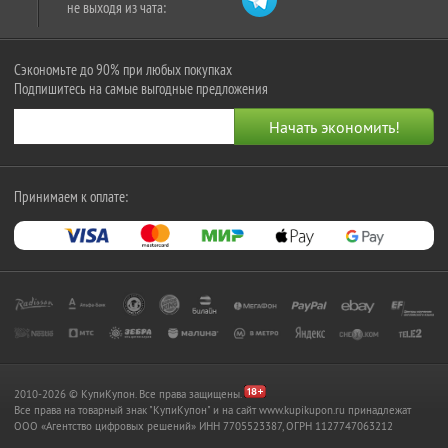
не выходя из чата:
Сэкономьте до 90% при любых покупках
Подпишитесь на самые выгодные предложения
Принимаем к оплате:
2010-2026 © КупиКупон. Все права защищены.
Все права на товарный знак "КупиКупон" и на сайт www.kupikupon.ru принадлежат
OOO «Агентство цифровых решений» ИНН 7705523387, ОГРН 1127747063212