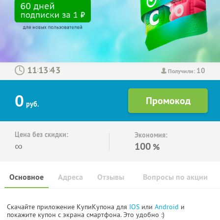
10
:
:
Получили:
0
руб.
Цена без скидки:
Экономия:
∞
100
%
Основное
Адреса
Отзывы
Вопросы по акции
Скачайте приложение КупиКупона для
IOS
или
Android
и
покажите купон с экрана смартфона. Это удобно :)