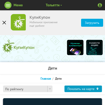
Меню
Тольятти
КупиКупон
Мобильное приложение
Загрузить
ещё удобнее
Дети
Главная
Дети
Показать на карте
По рейтингу