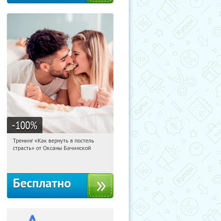
-100
%
Тренинг «Как вернуть в постель
00:03:50
Получили:
16
страсть» от Оксаны Бачинской
Россия
Бесплатно