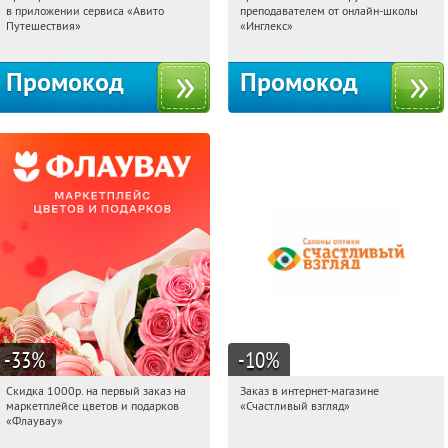
в приложении сервиса «Авито
преподавателем от онлайн-школы
Россия
Россия
Путешествия»
«Инглекс»
Промокод
Промокод
-33
%
-10
%
Скидка 1000р. на первый заказ на
Заказ в интернет-магазине
00:03:50
Получили:
18
00:03:50
Получи первым!
маркетплейсе цветов и подарков
«Счастливый взгляд»
Россия
Россия
«Флаувау»