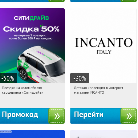
-50
%
-30
%
Поездки на автомобилях
Детская коллекция в интернет-
00:03:50
Получи первым!
00:03:50
Получи первым!
каршеринга «Ситидрайв»
магазине INCANTO
Россия
Россия
Промокод
Перейти