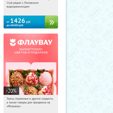
Club рядом с Пяловским
Московская обл., Мытищинский р-н,
водохранилищем
д. Степаньково, ул. Рождественская, д.
25
1426
от
руб.
до
60600
руб.
-20
%
Торты, пирожные и другие сладости,
00:03:50
Получили:
6
а также товары для праздника на
Россия
«Флаувау»