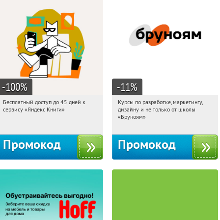
-100
%
-11
%
Бесплатный доступ до 45 дней к
Курсы по разработке, маркетингу,
00:03:50
Получи первым!
00:03:50
Получи первым!
сервису «Яндекс Книги»
дизайну и не только от школы
Россия
Россия
«Бруноям»
Промокод
Промокод