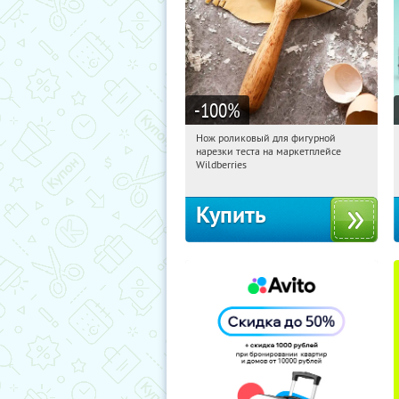
-100
%
Нож роликовый для фигурной
00:03:50
Получили:
266
нарезки теста на маркетплейсе
Россия
Wildberries
Купить