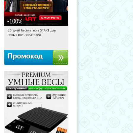
-100
%
25 дней бесплатно в START для
00:03:50
Получи первым!
новых пользователей
Россия
Промокод