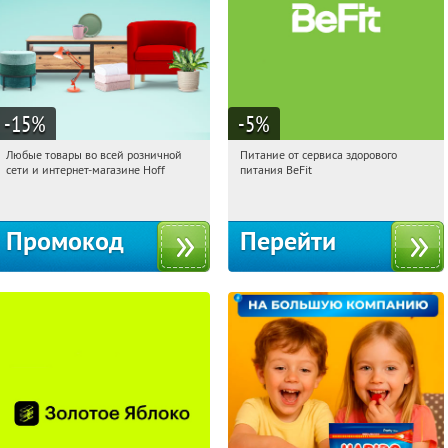
-15
%
-5
%
Любые товары во всей розничной
Питание от сервиса здорового
00:03:50
Получили:
83
00:03:50
Получи первым!
сети и интернет-магазине Hoff
питания BeFit
Москва, 1-й Волоколамский проезд,
Россия
10с1
Промокод
Перейти