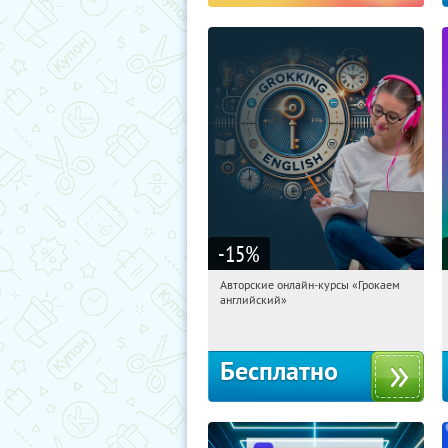
-15
%
Авторские онлайн-курсы «Грокаем
00:03:50
Получили:
4
английский»
Россия
Бесплатно