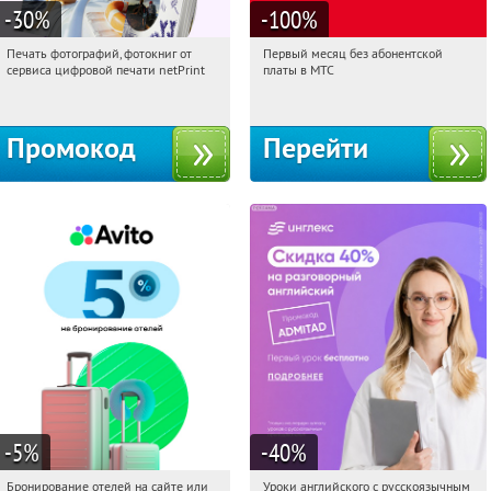
-30
%
-100
%
Печать фотографий, фотокниг от
Первый месяц без абонентской
00:03:50
Получили:
4
00:03:50
Получи первым!
сервиса цифровой печати netPrint
платы в МТС
Россия
Россия
Промокод
Перейти
-5
%
-40
%
Бронирование отелей на сайте или
Уроки английского с русскоязычным
00:03:50
Получи первым!
00:03:50
Получи первым!