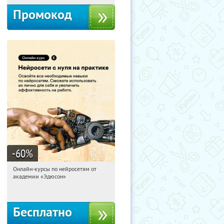
Промокод
-60
%
Онлайн-курсы по нейросетям от
00:03:50
Получили:
6
академии «Эдюсон»
Москва
Бесплатно