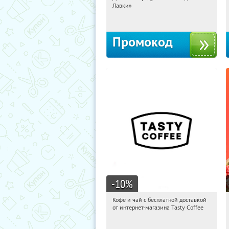
Лавки»
Россия
Промокод
-10
%
Кофе и чай с бесплатной доставкой
00:03:50
Получи первым!
от интернет-магазина Tasty Coffee
Россия