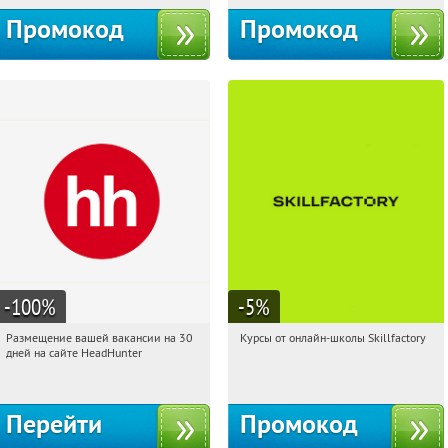
Промокод
Промокод
-100
%
-5
%
Размещение вашей вакансии на 30
Курсы от онлайн-школы Skillfactory
00:03:50
Получили:
2
00:03:50
Получи первым!
дней на сайте HeadHunter
Россия
Россия
Перейти
Промокод