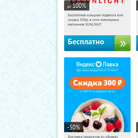
100
%
до
Бесплатная изящная подвеска или
00:03:50
Получили:
74
скидка 500р. в сети ювелирных
Россия
магазинов SUNLIGHT
Бесплатно
-50
%
Доставка продуктов из «Яндекс
00:03:50
Получили:
5