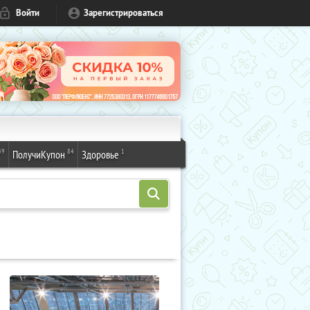
Войти
Зарегистрироваться
49
84
1
ПолучиКупон
Здоровье