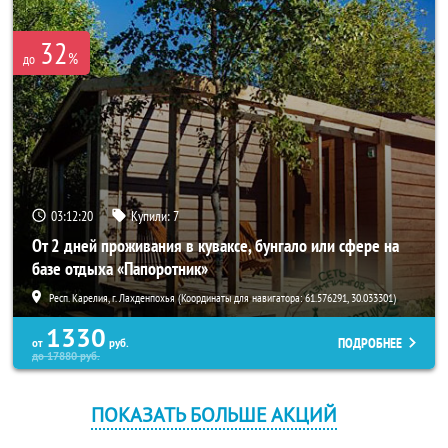
32
%
до
03:12:20
Купили:
7
От 2 дней проживания в куваксе, бунгало или сфере на
базе отдыха «Папоротник»
Респ. Карелия, г. Лахденпохья (Координаты для навигатора: 61.576291, 30.033301)
1330
ПОДРОБНЕЕ
от
руб.
до
17880
руб.
ПОКАЗАТЬ БОЛЬШЕ АКЦИЙ