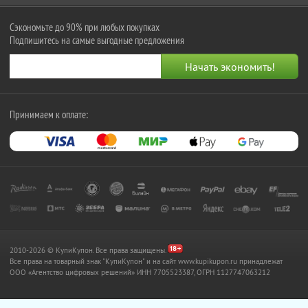
Сэкономьте до 90% при любых покупках
Подпишитесь на самые выгодные предложения
Принимаем к оплате:
2010-2026 © КупиКупон. Все права защищены.
Все права на товарный знак "КупиКупон" и на сайт www.kupikupon.ru принадлежат
OOO «Агентство цифровых решений» ИНН 7705523387, ОГРН 1127747063212