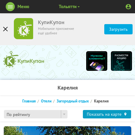
Меню
Тольятти
КупиКупон
Мобильное приложение
Загрузить
ещё удобнее
Карелия
Главная
Отели
Загородный отдых
Карелия
Показать на карте
По рейтингу