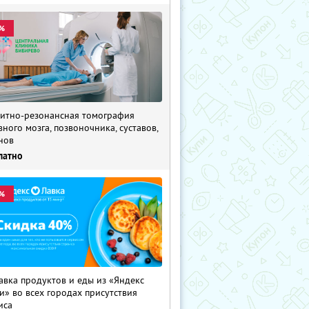
%
итно-резонансная томография
вного мозга, позвоночника, суставов,
нов
латно
%
авка продуктов и еды из «Яндекс
и» во всех городах присутствия
иса