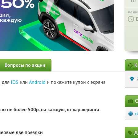
∞
До ко
Вопросы по акции
К
а для
IOS
или
Android
и покажите купон с экрана
О
но не более 500р. на каждую, от каршеринга
c
первые две поездки
Д