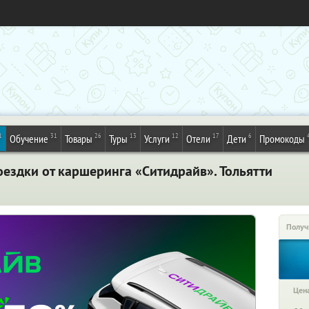
1
31
26
13
12
17
6
Обучение
Товары
Туры
Услуги
Отели
Дети
Промокоды
ездки от каршеринга «Ситидрайв». Тольятти
Получ
Цена