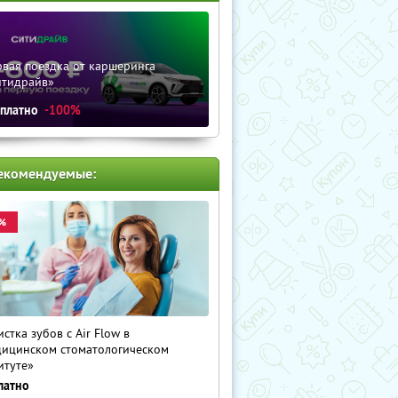
вая поездка от каршеринга
итидрайв»
сплатно
-100%
екомендуемые:
%
истка зубов с Air Flow в
ицинском стоматологическом
итуте»
латно