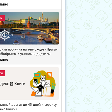
латно
%
рняя прогулка на теплоходе «Прага»
«Добрыня» с ужином и диджеем
латно
0%
латный доступ до 45 дней к сервису
екс Книги»