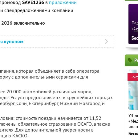
 промокод
SAVE1236
в
приложении
ими спецпредложениями компании
а 2026 включительно
Пер
«С
Бе
ся купоном
Р
мпания, которая объединяет в себе оператора
орму с дополнительными сервисами для
-52
лее 20 000 автомобилей различных марок,
нды. Услуга предоставляется в крупнейших городах
тербург, Сочи, Екатеринбург, Нижний Новгород и
УЗ-ч
овия: стоимость поездки начинается от 11,52
«Мед
включены обязательное страхование ОСАГО, а также
инст
дителя. Для дополнительной уверенности в
Бесп
пцию КАСКО.