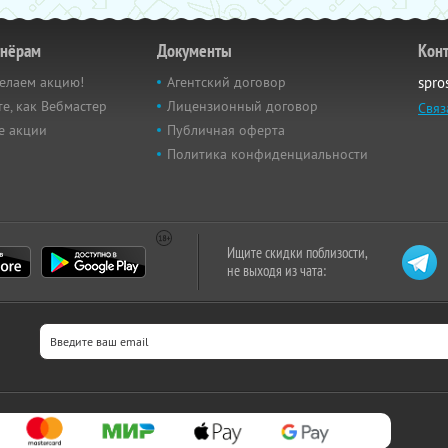
тнёрам
Документы
Кон
елаем акцию!
Агентский договор
spro
е, как Вебмастер
Лицензионный договор
Связ
е акции
Публичная оферта
Политика конфиденциальности
Ищите скидки поблизости,
не выходя из чата: