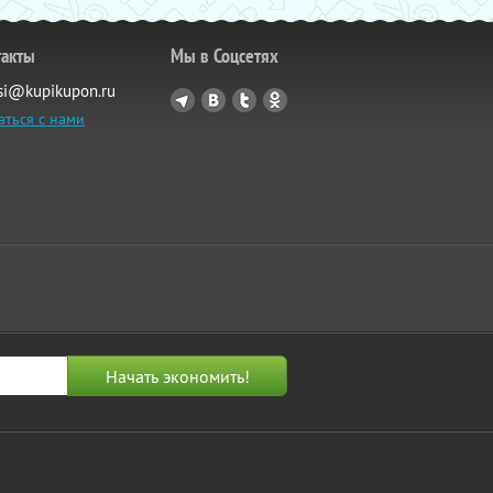
такты
Мы в Соцсетях
si@kupikupon.ru
аться с нами