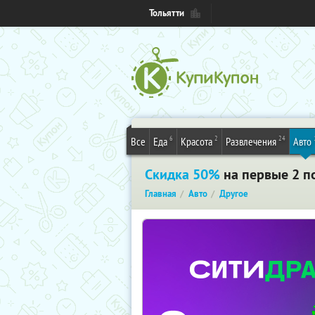
Тольятти
6
2
24
Все
Еда
Красота
Развлечения
Авто
Скидка 50%
на первые 2 по
Главная
Авто
Другое