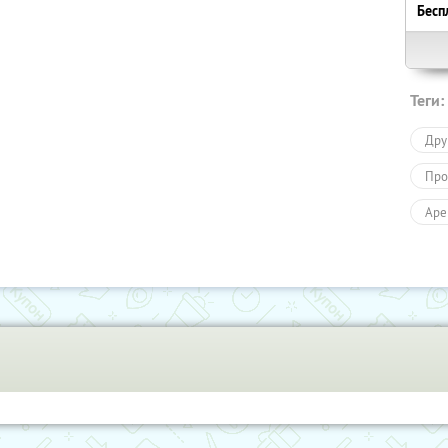
Бесп
Теги:
Дру
Про
Аре
Усл