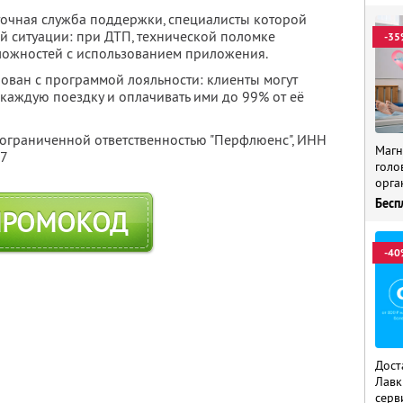
точная служба поддержки, специалисты которой
й ситуации: при ДТП, технической поломке
-35
ложностей с использованием приложения.
рован с программой лояльности: клиенты могут
каждую поездку и оплачивать ими до 99% от её
 ограниченной ответственностью "Перфлюенс",
ИНН
Магн
57
голо
орга
Бесп
ПРОМОКОД
-40
Дост
Лавк
серв