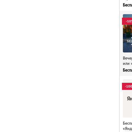
Бесп
-10
Вече
или 
Бесп
-10
Бесп
«Янд