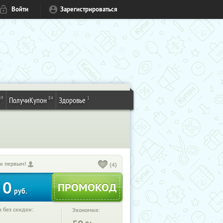
Войти
Зарегистрироваться
49
84
1
ПолучиКупон
Здоровье
и первым!
(4)
0
руб.
 без скидки:
Экономия: