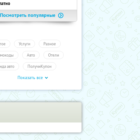
латно
Посмотреть популярные
гое
Услуги
Разное
мокоды
Авто
Отели
нда авто
ПолучиКупон
Показать все
уги