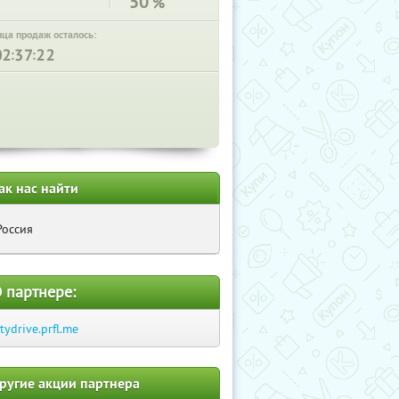
50
%
нца продаж осталось:
:
:
ак нас найти
Россия
 партнере:
itydrive.prfl.me
ругие акции партнера