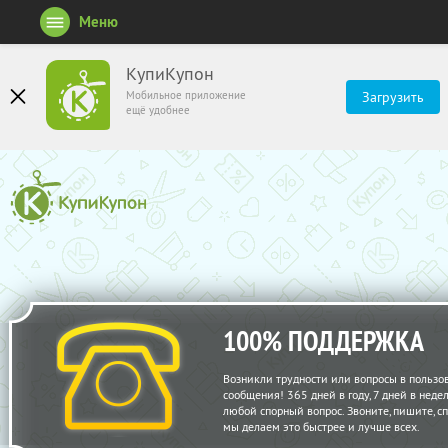
Меню
КупиКупон
Мобильное приложение
Загрузить
ещё удобнее
100% ПОДДЕРЖКА
Возникли трудности или вопросы в пользо
сообщения! 365 дней в году, 7 дней в нед
любой спорный вопрос. Звоните, пишите, с
мы делаем это быстрее и лучше всех.