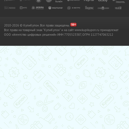
2010-2026 © КупиКупон. Все права защищены.
Все права на товарный знак "КупиКупон" и на сайт www.kupikupon.ru принадлежат
OOO «Агентство цифровых решений» ИНН 7705523387, ОГРН 1127747063212