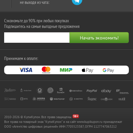
не выходя из чата:
Сэкономьте до 90% при любых покупках
Подпишитесь на самые выгодные предложения
Принимаем к оплате:
2010-2026 © КупиКупон. Все права защищены.
Все права на товарный знак "КупиКупон" и на сайт www.kupikupon.ru принадлежат
OOO «Агентство цифровых решений» ИНН 7705523387, ОГРН 1127747063212