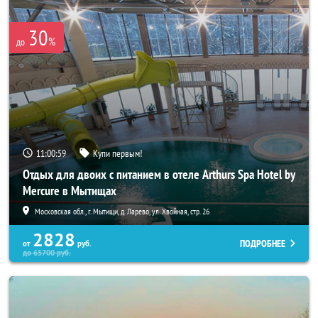
30
%
до
11:00:59
Купи первым!
Отдых для двоих с питанием в отеле Arthurs Spa Hotel by
Mercure в Мытищах
Московская обл., г. Мытищи, д. Ларево, ул. Хвойная, стр. 26
2828
ПОДРОБНЕЕ
от
руб.
до
65700
руб.