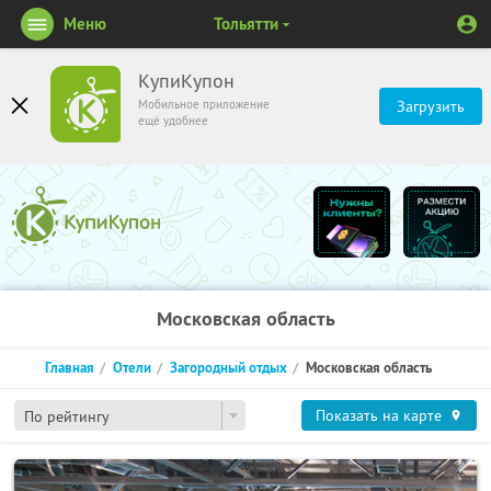
Меню
Тольятти
КупиКупон
Мобильное приложение
Загрузить
ещё удобнее
Московская область
Главная
Отели
Загородный отдых
Московская область
Показать на карте
По рейтингу