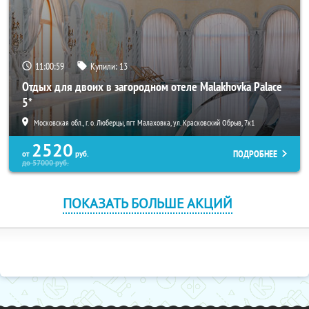
11:00:59
Купили:
13
Отдых для двоих в загородном отеле Malakhovka Palace
5*
Московская обл., г. о. Люберцы, пгт Малаховка, ул. Красковский Обрыв, 7к1
2520
ПОДРОБНЕЕ
от
руб.
до
57000
руб.
ПОКАЗАТЬ БОЛЬШЕ АКЦИЙ