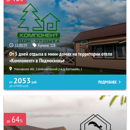
11:00:59
Купили:
118
От 3 дней отдыха в мини-домах на территории отеля
«Компонент» в Подмосковье
Московская обл., Солнечногорский р-н, д. Колтышево, 1
2053
ПОДРОБНЕЕ
от
руб.
до
67400
руб.
64
%
до