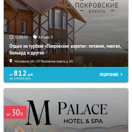
11:00:59
Купили:
8
Отдых на турбазе «Покровские ворота»: питание, мангал,
бильярд и другое
Московская обл., КП Покровские ворота, д. 182
812
ПОДРОБНЕЕ
от
руб.
до
140800
руб.
30
%
до