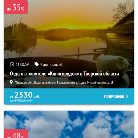
35
%
до
11:00:59
Купи первым!
Отдых в экоотеле «Киногородок» в Тверской области
Тверская обл., Бологовский р-н, Выползовское с/п, дер. Михайловское, д. 15
2530
ПОДРОБНЕЕ
от
руб.
до
173110
руб.
48
%
до