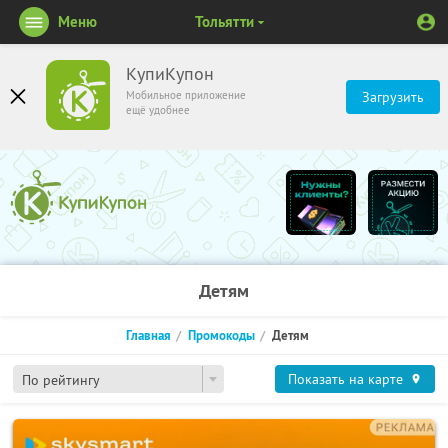
Меню
Тольятти
КупиКупон
Мобильное приложение
Загрузить
ещё удобнее
Детям
Главная
Промокоды
Детям
Показать на карте
По рейтингу