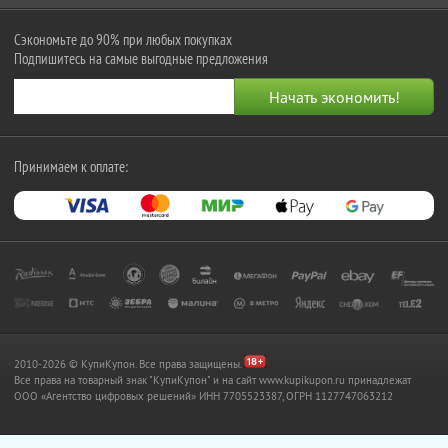
Сэкономьте до 90% при любых покупках
Подпишитесь на самые выгодные предложения
Принимаем к оплате:
2010-2026 © КупиКупон. Все права защищены.
Все права на товарный знак "КупиКупон" и на сайт www.kupikupon.ru принадлежат
OOO «Агентство цифровых решений» ИНН 7705523387, ОГРН 1127747063212