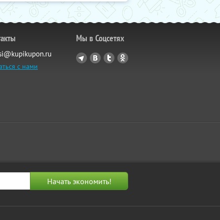
такты
Мы в Соцсетях
si@kupikupon.ru
аться с нами