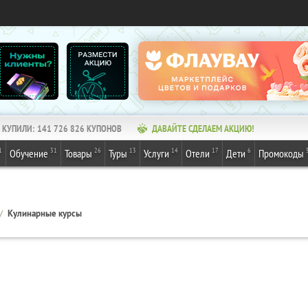
КУПИЛИ:
141 726 828
КУПОНОВ
ДАВАЙТЕ СДЕЛАЕМ АКЦИЮ!
1
31
26
13
14
17
6
Обучение
Товары
Туры
Услуги
Отели
Дети
Промокоды
Кулинарные курсы