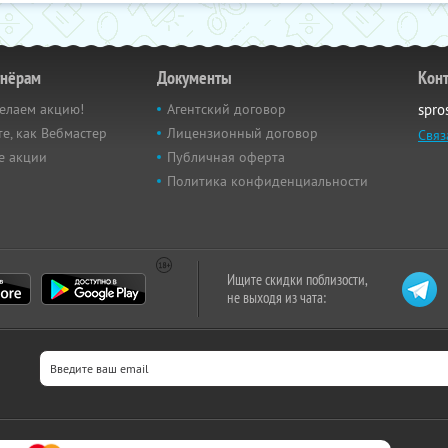
тнёрам
Документы
Кон
елаем акцию!
Агентский договор
spro
е, как Вебмастер
Лицензионный договор
Связ
е акции
Публичная оферта
Политика конфиденциальности
Ищите скидки поблизости,
не выходя из чата: