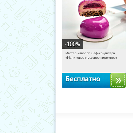
-100
%
Мастер-класс от шеф-кондитера
11:05:14
Получили:
57
«Малиновое муссовое пирожное»
Россия
Бесплатно