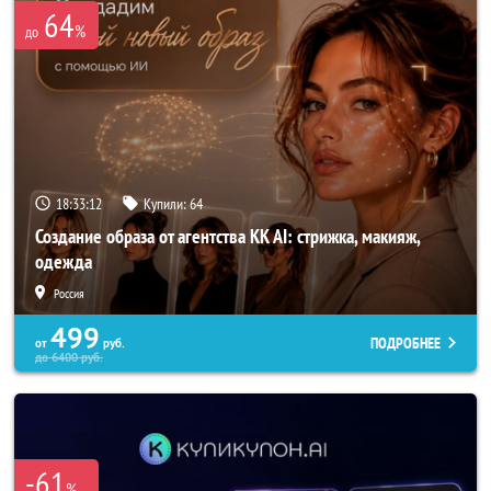
64
%
до
18:33:10
Купили:
64
Создание образа от агентства KK AI: стрижка, макияж,
одежда
Россия
499
ПОДРОБНЕЕ
от
руб.
до
6400
руб.
-61
%