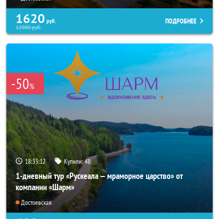
1620
ПОДРОБНЕЕ
руб.
12900
руб.
-50
%
18:33:10
Купили:
48
1-дневный тур «Рускеала — мраморное царство» от
компании «Шарм»
Достоевская