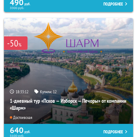
490
ПОДРОБНЕЕ
руб.
3900
руб.
-50
%
18:33:10
Купили:
12
1-дневный тур «Псков — Изборск — Печоры» от компании
«Шарм»
Достоевская
640
ПОДРОБНЕЕ
руб.
5100
руб.