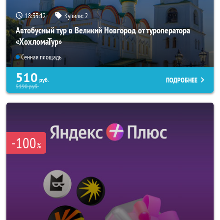
18:33:10
Купили:
2
Автобусный тур в Великий Новгород от туроператора
«ХохломаТур»
Сенная площадь
510
ПОДРОБНЕЕ
руб.
5190
руб.
-100
%