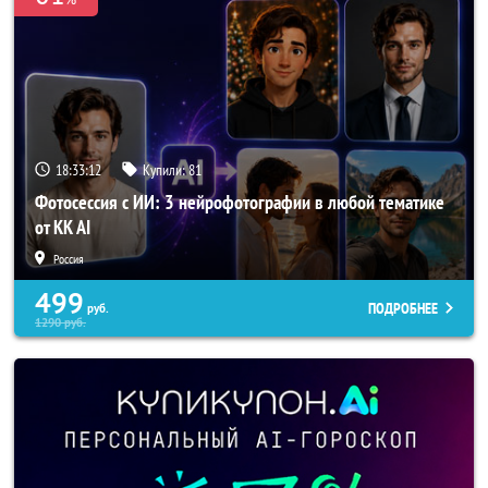
18:33:10
Купили:
81
Фотосессия с ИИ: 3 нейрофотографии в любой тематике
от KK AI
Россия
499
ПОДРОБНЕЕ
руб.
1290
руб.