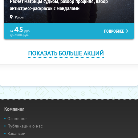
Расчет матрицы судьбы, разбор профиля, набор
антистресс-раскрасок с мандалами
Россия
45
ПОДРОБНЕЕ
от
руб.
до
3900
руб.
ПОКАЗАТЬ БОЛЬШЕ АКЦИЙ
Компания
Основное
Публикации о нас
Вакансии