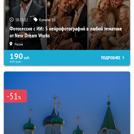
18:33:10
Купили:
10
Фотосессия с ИИ: 5 нейрофотографий в любой тематике
от New Dream Works
Россия
190
ПОДРОБНЕЕ
руб.
490
руб.
-51
%