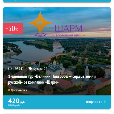
-50
%
18:33:10
Купили:
22
1-дневный тур «Великий Новгород — сердце земли
русской» от компании «Шарм»
Достоевская
420
ПОДРОБНЕЕ
руб.
3300
руб.