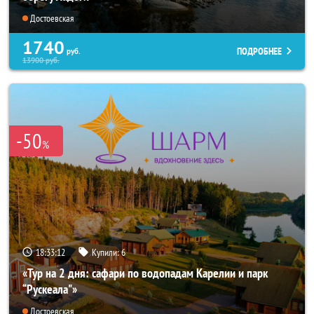
Достоевская
1740
ПОДРОБНЕЕ
руб.
13900
руб.
-50
%
18:33:10
Купили:
6
«Тур на 2 дня: сафари по водопадам Карелии и парк
“Рускеала"»
Достоевская