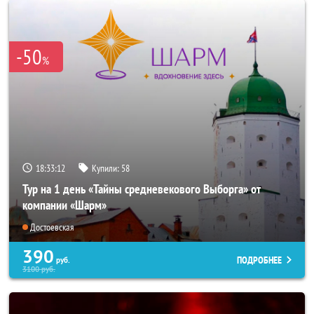
-50
%
18:33:10
Купили:
58
Тур на 1 день «Тайны средневекового Выборга» от
компании «Шарм»
Достоевская
390
ПОДРОБНЕЕ
руб.
3100
руб.