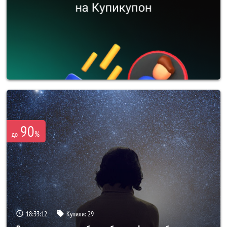
90
%
до
18:33:10
Купили:
29