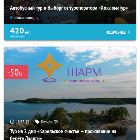
Автобусный тур в Выборг от туроператора «ХохломаТур»
Сенная площадь
420
ПОДРОБНЕЕ
руб.
4230
руб.
-50
%
18:33:10
Купили:
39
Тур на 2 дня «Карельское счастье — проживание на
берегу Ладоги»