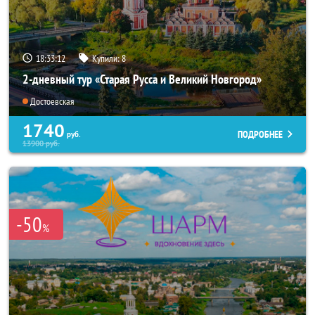
18:33:10
Купили:
8
2-дневный тур «Старая Русса и Великий Новгород»
Достоевская
1740
ПОДРОБНЕЕ
руб.
13900
руб.
-50
%