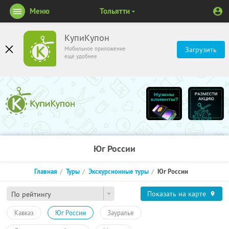
Меню
Тольятти
КупиКупон
Мобильное приложение
Загрузить
ещё удобнее
Юг России
Главная
Туры
Экскурсионные туры
Юг России
Показать на карте
По рейтингу
Кавказ
Юг России
Зауралье