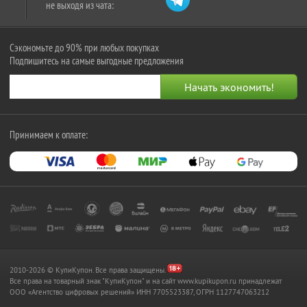
не выходя из чата:
Сэкономьте до 90% при любых покупках
Подпишитесь на самые выгодные предложения
Принимаем к оплате:
2010-2026 © КупиКупон. Все права защищены.
Все права на товарный знак "КупиКупон" и на сайт www.kupikupon.ru принадлежат
OOO «Агентство цифровых решений» ИНН 7705523387, ОГРН 1127747063212