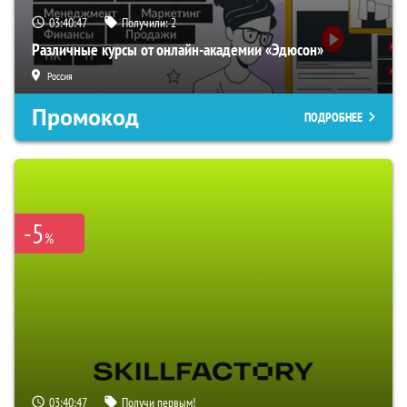
03:40:46
Получили:
2
Различные курсы от онлайн-академии «Эдюсон»
Россия
Промокод
ПОДРОБНЕЕ
-5
%
03:40:46
Получи первым!