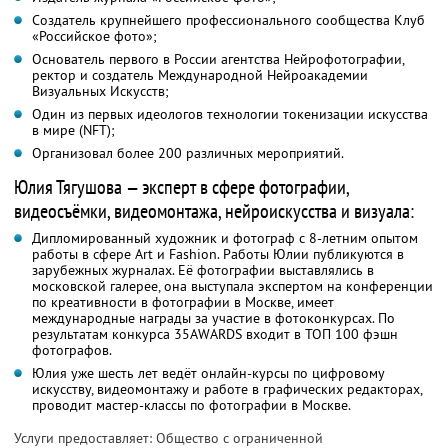
Создатель крупнейшего профессионального сообщества Клуб
«Российское фото»;
Основатель первого в России агентства Нейрофотографии,
ректор и создатель Международной Нейроакадемии
Визуальных Искусств;
Один из первых идеологов технологии токенизации искусства
в мире (NFT);
Организовал более 200 различных мероприятий.
Юлия Тягушова — эксперт в сфере фотографии,
видеосъёмки, видеомонтажа, нейроискусства и визуала:
Дипломированный художник и фотограф с 8-летним опытом
работы в сфере Art и Fashion. Работы Юлии публикуются в
зарубежных журналах. Её фотографии выставлялись в
московской галерее, она выступала экспертом на конференции
по креативности в фотографии в Москве, имеет
международные награды за участие в фотоконкурсах. По
результатам конкурса 35AWARDS входит в ТОП 100 фэшн
фотографов.
Юлия уже шесть лет ведёт онлайн-курсы по цифровому
искусству, видеомонтажу и работе в графических редакторах,
проводит мастер-классы по фотографии в Москве.
Услуги предоставляет: Общество с ограниченной