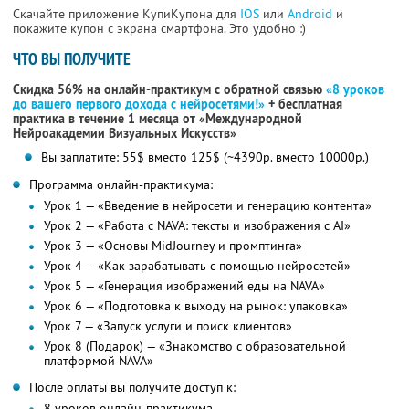
Скачайте приложение КупиКупона для
IOS
или
Android
и
покажите купон с экрана смартфона. Это удобно :)
ЧТО ВЫ ПОЛУЧИТЕ
Скидка 56% на онлайн-практикум с обратной связью
«8 уроков
до вашего первого дохода с нейросетями!»
+ бесплатная
практика в течение 1 месяца от «Международной
Нейроакадемии Визуальных Искусств»
Вы заплатите: 55$ вместо 125$ (~4390р. вместо 10000р.)
Программа онлайн-практикума:
Урок 1 — «Введение в нейросети и генерацию контента»
Урок 2 — «Работа с NAVA: тексты и изображения с AI»
Урок 3 — «Основы MidJourney и промптинга»
Урок 4 — «Как зарабатывать с помощью нейросетей»
Урок 5 — «Генерация изображений еды на NAVA»
Урок 6 — «Подготовка к выходу на рынок: упаковка»
Урок 7 — «Запуск услуги и поиск клиентов»
Урок 8 (Подарок) — «Знакомство с образовательной
платформой NAVA»
После оплаты вы получите доступ к:
8 уроков онлайн-практикума