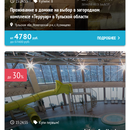
15:24:54
Купили:
8
Проживание в домике на выбор в загородном
комплексе «Терруар» в Тульской области
Тульская обл., Ясногорский р-н, с. Кузмищево
4780
ПОДРОБНЕЕ
от
руб.
до
57400
руб.
30
%
до
15:24:54
Купи первым!