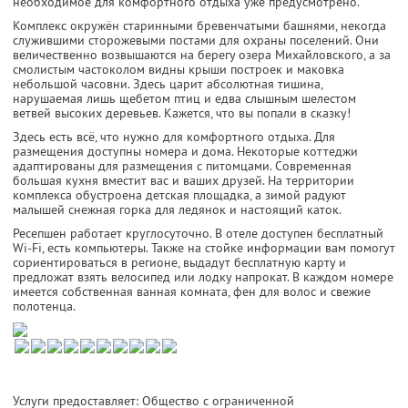
необходимое для комфортного отдыха уже предусмотрено.
Комплекс окружён старинными бревенчатыми башнями, некогда
служившими сторожевыми постами для охраны поселений. Они
величественно возвышаются на берегу озера Михайловского, а за
смолистым частоколом видны крыши построек и маковка
небольшой часовни. Здесь царит абсолютная тишина,
нарушаемая лишь щебетом птиц и едва слышным шелестом
ветвей высоких деревьев. Кажется, что вы попали в сказку!
Здесь есть всё, что нужно для комфортного отдыха. Для
размещения доступны номера и дома. Некоторые коттеджи
адаптированы для размещения с питомцами. Современная
большая кухня вместит вас и ваших друзей. На территории
комплекса обустроена детская площадка, а зимой радуют
малышей снежная горка для ледянок и настоящий каток.
Ресепшен работает круглосуточно. В отеле доступен бесплатный
Wi-Fi, есть компьютеры. Также на стойке информации вам помогут
сориентироваться в регионе, выдадут бесплатную карту и
предложат взять велосипед или лодку напрокат. В каждом номере
имеется собственная ванная комната, фен для волос и свежие
полотенца.
Услуги предоставляет: Общество с ограниченной