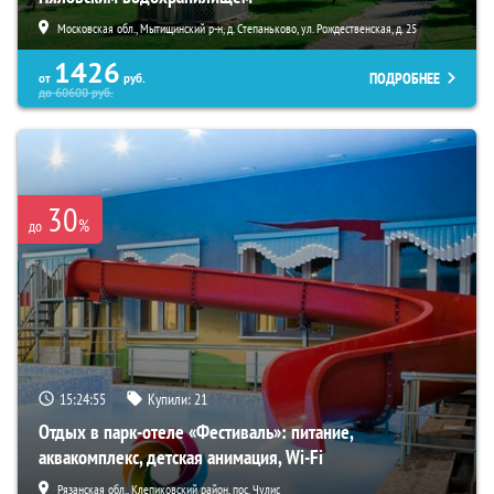
Московская обл., Мытищинский р-н, д. Степаньково, ул. Рождественская, д. 25
1426
ПОДРОБНЕЕ
от
руб.
до
60600
руб.
30
%
до
15:24:54
Купили:
21
Отдых в парк-отеле «Фестиваль»: питание,
аквакомплекс, детская анимация, Wi-Fi
Рязанская обл., Клепиковский район, пос. Чулис