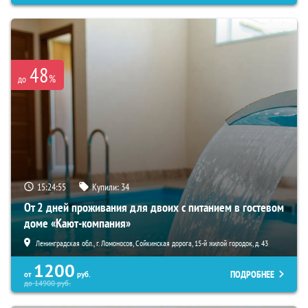
48
%
до
15:24:54
Купили:
34
От 2 дней проживания для двоих с питанием в гостевом
доме «Кают-компания»
Ленинградская обл., г. Ломоносов, Сойкинская дорога, 15-й жилой городок, д. 43
1200
ПОДРОБНЕЕ
от
руб.
до
14900
руб.