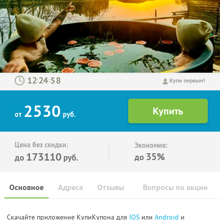
:
:
Купи первым!
2530
от
руб.
Цена без скидки:
Экономия:
173110
35%
до
до
руб.
Основное
Адреса
Отзывы
Вопросы по акции
Скачайте приложение КупиКупона для
IOS
или
Android
и