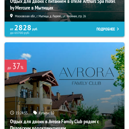
Отдых для двоих с питанием в отеле Arthurs Spa Hotel
by Mercure в Мытищах
Московская обл., г. Мытищи, д. Ларево, ул. Хвойная, стр. 26
2828
ПОДРОБНЕЕ
от
руб.
до
65700
руб.
37
%
до
15:24:54
Купили:
10
Отдых для двоих в Avrora Family Club рядом с
Пяловским водохранилищем