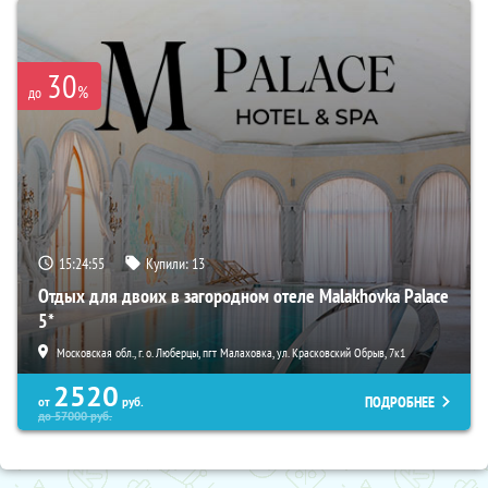
30
%
до
15:24:54
Купили:
13
Отдых для двоих в загородном отеле Malakhovka Palace
5*
Московская обл., г. о. Люберцы, пгт Малаховка, ул. Красковский Обрыв, 7к1
2520
ПОДРОБНЕЕ
от
руб.
до
57000
руб.