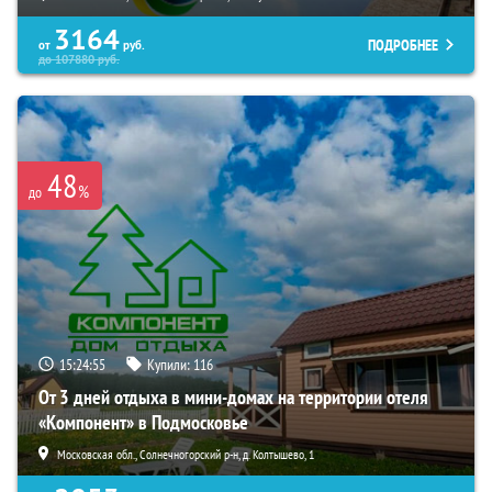
3164
ПОДРОБНЕЕ
от
руб.
до
107880
руб.
48
%
до
15:24:54
Купили:
116
От 3 дней отдыха в мини-домах на территории отеля
«Компонент» в Подмосковье
Московская обл., Солнечногорский р-н, д. Колтышево, 1