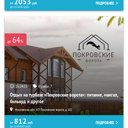
2053
ПОДРОБНЕЕ
от
руб.
до
67400
руб.
64
%
до
15:24:54
Купили:
7
Отдых на турбазе «Покровские ворота»: питание, мангал,
бильярд и другое
Московская обл., КП Покровские ворота, д. 182
812
ПОДРОБНЕЕ
от
руб.
до
140800
руб.