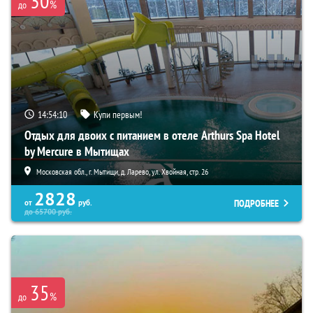
30
%
до
14:54:08
Купи первым!
Отдых для двоих с питанием в отеле Arthurs Spa Hotel
by Mercure в Мытищах
Московская обл., г. Мытищи, д. Ларево, ул. Хвойная, стр. 26
2828
ПОДРОБНЕЕ
от
руб.
до
65700
руб.
35
%
до