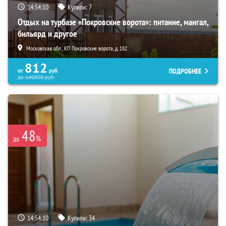
14:54:08
Купили:
7
Отдых на турбазе «Покровские ворота»: питание, мангал,
бильярд и другое
Московская обл., КП Покровские ворота, д. 182
812
ПОДРОБНЕЕ
от
руб.
до
140800
руб.
48
%
до
14:54:08
Купили:
34