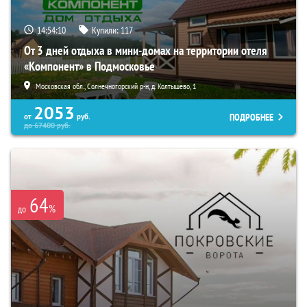
14:54:08
Купили:
117
От 3 дней отдыха в мини-домах на территории отеля
«Компонент» в Подмосковье
Московская обл., Солнечногорский р-н, д. Колтышево, 1
2053
ПОДРОБНЕЕ
от
руб.
до
67400
руб.
64
%
до