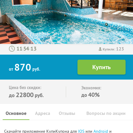
123
:
:
Купили:
870
от
руб.
Цена без скидки:
Экономия:
22800
40%
до
до
руб.
Основное
Адреса
Отзывы
Вопросы по акции
Скачайте приложение КупиКупона для
IOS
или
Android
и