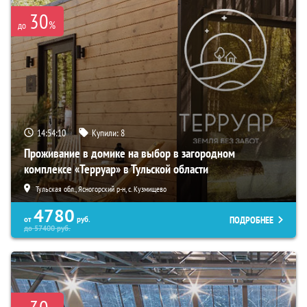
30
%
до
14:54:08
Купили:
8
Проживание в домике на выбор в загородном
комплексе «Терруар» в Тульской области
Тульская обл., Ясногорский р-н, с. Кузмищево
4780
ПОДРОБНЕЕ
от
руб.
до
57400
руб.