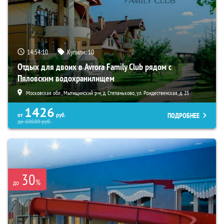
14:54:08
Купили:
10
Отдых для двоих в Avrora Family Club рядом с
Пяловским водохранилищем
Московская обл., Мытищинский р-н, д. Степаньково, ул. Рождественская, д. 25
1426
ПОДРОБНЕЕ
от
руб.
до
60600
руб.
30
%
до