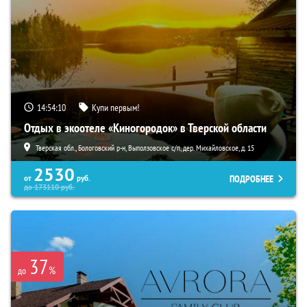
14:54:08
Купи первым!
Отдых в экоотеле «Киногородок» в Тверской области
Тверская обл., Бологовский р-н, Выползовское с/п, дер. Михайловское, д. 15
2530
ПОДРОБНЕЕ
от
руб.
до
173110
руб.
37
%
до