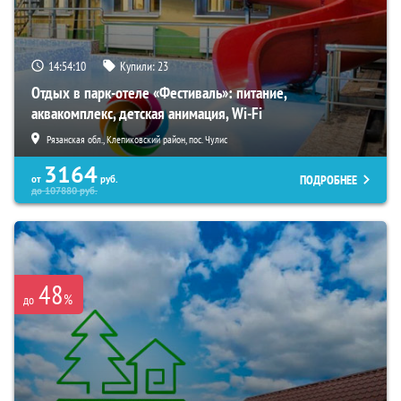
14:54:08
Купили:
23
Отдых в парк-отеле «Фестиваль»: питание,
аквакомплекс, детская анимация, Wi-Fi
Рязанская обл., Клепиковский район, пос. Чулис
3164
ПОДРОБНЕЕ
от
руб.
до
107880
руб.
48
%
до