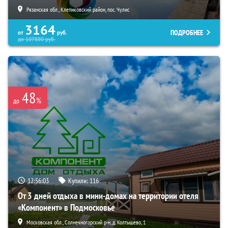
Рязанская обл., Клепиковский район, пос. Чулис
3164
ПОДРОБНЕЕ
от
руб.
до
107880
руб.
48
%
до
12:56:02
Купили:
116
От 3 дней отдыха в мини-домах на территории отеля
«Компонент» в Подмосковье
Московская обл., Солнечногорский р-н, д. Колтышево, 1