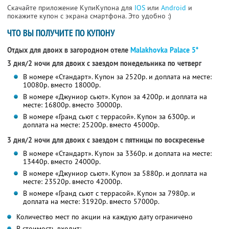
Скачайте приложение КупиКупона для
IOS
или
Android
и
покажите купон с экрана смартфона. Это удобно :)
ЧТО ВЫ ПОЛУЧИТЕ ПО КУПОНУ
Отдых для двоих в загородном отеле
Malakhovka Palace 5*
3 дня/2 ночи для двоих с заездом понедельника по четверг
В номере «Стандарт». Купон за 2520р. и доплата на месте:
10080р. вместо 18000р.
В номере «Джуниор сьют». Купон за 4200р. и доплата на
месте: 16800р. вместо 30000р.
В номере «Гранд сьют с террасой». Купон за 6300р. и
доплата на месте: 25200р. вместо 45000р.
3 дня/2 ночи для двоих с заездом с пятницы по воскресенье
В номере «Стандарт». Купон за 3360р. и доплата на месте:
13440р. вместо 24000р.
В номере «Джуниор сьют». Купон за 5880р. и доплата на
месте: 23520р. вместо 42000р.
В номере «Гранд сьют с террасой». Купон за 7980р. и
доплата на месте: 31920р. вместо 57000р.
Количество мест по акции на каждую дату ограничено
В стоимость входит: