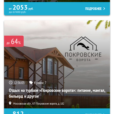
2053
ПОДРОБНЕЕ
от
руб.
до
67400
руб.
64
%
до
12:56:02
Купили:
7
Отдых на турбазе «Покровские ворота»: питание, мангал,
бильярд и другое
Московская обл., КП Покровские ворота, д. 182
812