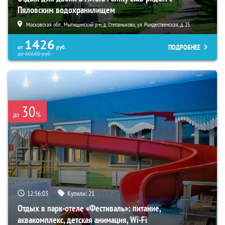
Пяловским водохранилищем
Московская обл., Мытищинский р-н, д. Степаньково, ул. Рождественская, д. 25
1426
ПОДРОБНЕЕ
от
руб.
до
60600
руб.
30
%
до
12:56:02
Купили:
21
Отдых в парк-отеле «Фестиваль»: питание,
аквакомплекс, детская анимация, Wi-Fi