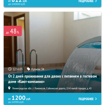
ПОДРОБНЕЕ
от
руб.
до
140800
руб.
48
%
до
12:56:02
Купили:
34
От 2 дней проживания для двоих с питанием в гостевом
доме «Кают-компания»
Ленинградская обл., г. Ломоносов, Сойкинская дорога, 15-й жилой городок, д. 43
1200
ПОДРОБНЕЕ
от
руб.
до
14900
руб.