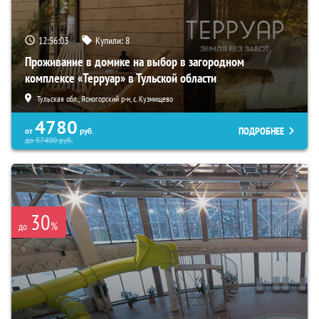
12:56:02
Купили:
8
Проживание в домике на выбор в загородном
комплексе «Терруар» в Тульской области
Тульская обл., Ясногорский р-н, с. Кузмищево
4780
ПОДРОБНЕЕ
от
руб.
до
57400
руб.
30
%
до