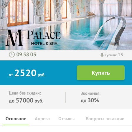
13
:
:
Купили:
2520
от
руб.
Цена без скидки:
Экономия:
57000
30%
до
до
руб.
Основное
Адреса
Отзывы
Вопросы по акции