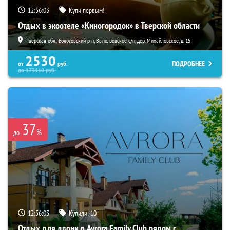
12:56:02
Купи первым!
Отдых в экоотеле «Киногородок» в Тверской области
Тверская обл., Бологовский р-н, Выползовское с/п, дер. Михайловское, д. 15
2530
ПОДРОБНЕЕ
от
руб.
до
173110
руб.
37
%
до
12:56:02
Купили:
10
Отдых для двоих в Avrora Family Club рядом с