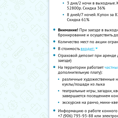
3 дня/2 ночи в выходные. К
52800р. Скидка 36%
8 дней/7 ночей. Купон за 8
Скидка 61%
Внимание!
При заезде в выход
бронирование и осуществить до
Количество мест по акции огра
В стоимость
входит:
Страховой депозит при аренде 
заезде)
На территории работает
частны
дополнительную плату):
различные художественные на
куклы/лошади из лыка
театральные игры, загадки, к
завершается посещением ко
экскурсия на ранчо, мини-кве
Информацию о работе конного 
+7 (906) 795-93-88
или электро