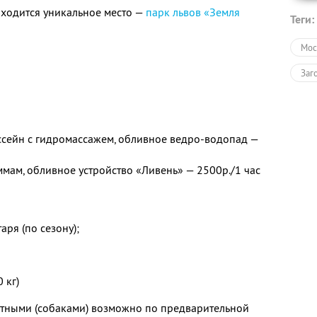
находится уникальное место —
парк львов «Земля
Теги:
Мос
Заг
ассейн с гидромассажем, обливное ведро-водопад —
ммам, обливное устройство «Ливень» — 2500р./1 час
ря (по сезону);
 кг)
тными (собаками) возможно по предварительной