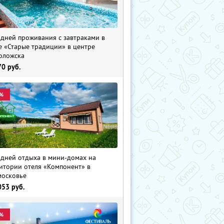
 дней проживания с завтраками в
е «Старые традиции» в центре
оложска
70
руб.
%
 дней отдыха в мини-домах на
итории отеля «Компонент» в
осковье
053
руб.
%