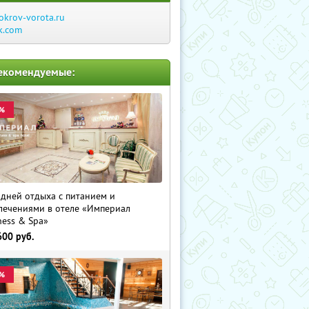
okrov-vorota.ru
k.com
екомендуемые:
%
 дней отдыха с питанием и
лечениями в отеле «Империал
ness & Spa»
600
руб.
%