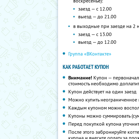
воскресенье):
заезд — с 12.00
выезд — до 21.00
в выходные при заезде на 2 н
заезд — с 13.00
выезд — до 12.00
Группа «ВКонтакте»
КАК РАБОТАЕТ КУПОН
Внимание!
Купон — первоначал
стоимость необходимо доплатить
Купон действует на один заезд
Можно купить неограниченное 
Каждым купоном можно восполь
Купоны можно суммировать (су
Перед покупкой купона уточни
После этого забронируйте котте
купона и внесите оплату за пр