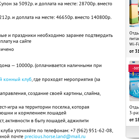
упон за 5092р. и доплата на месте: 28700р. вместо
212р. и доплата на месте: 46650р. вместо 140800р.
Отды
ные и праздники необходимо заранее подтвердить
пита
плату на сайте
Wi-F
ничено
от
3
дома — 10000р. (оплачивается наличными при
-30
й конный клуб
, где проходят мероприятия (за
правления, создание своей картины, слайма,
вест-игра на территории поселка, которая
Отды
нюшни и кормлением лошадей
3-ра
от
1
ст, активности в быту лошадей, аджилити
клуба уточняйте по телефонам:
+7 (962) 951-62-08,
нной почте
precious.horse.land@mail.ru