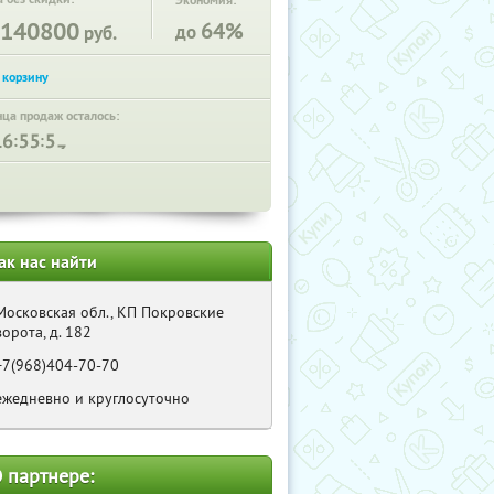
Экономия:
140800
64%
до
руб.
нца продаж осталось:
:
:
ак нас найти
Московская обл., КП Покровские
ворота, д. 182
+7(968)404-70-70
ежедневно и круглосуточно
 партнере: