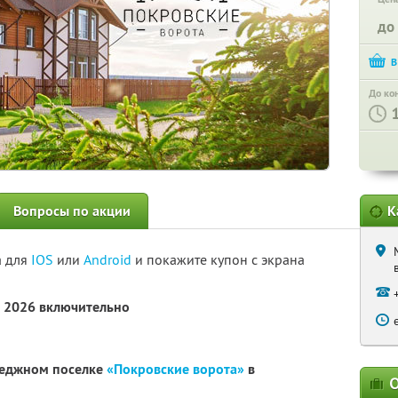
до
До ко
Вопросы по акции
К
а для
IOS
или
Android
и покажите купон с экрана
а 2026 включительно
теджном поселке
«Покровские ворота»
в
О