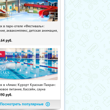
х в парк-отеле «Фестиваль»:
ние, аквакомплекс, детская анимация,
i
164
руб.
%
х в «Амакс Курорт ‎Красная Пахра»:
зовое питание, бассейн, сауна
890
руб.
Посмотреть популярные