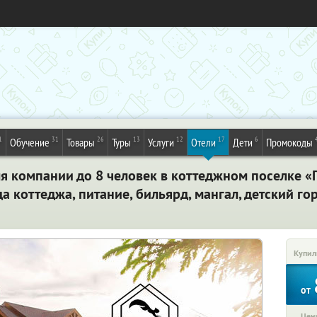
1
31
26
13
12
17
6
Обучение
Товары
Туры
Услуги
Отели
Дети
Промокоды
я компании до 8 человек в коттеджном поселке «
 коттеджа, питание, бильярд, мангал, детский гор
Купил
от
Цена