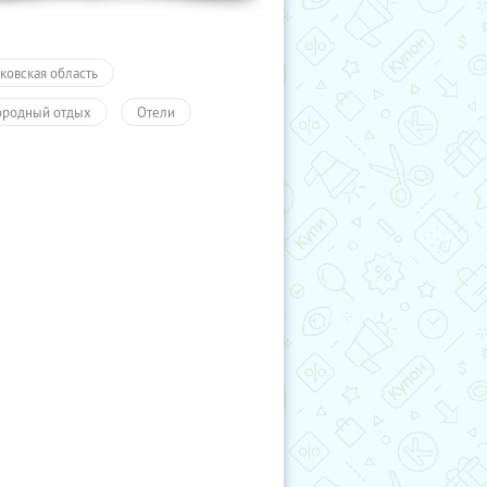
ковская область
ородный отдых
Отели