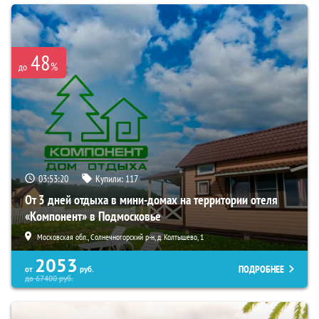
48
%
до
03:53:19
Купили:
117
От 3 дней отдыха в мини-домах на территории отеля
«Компонент» в Подмосковье
Московская обл., Солнечногорский р-н, д. Колтышево, 1
2053
ПОДРОБНЕЕ
от
руб.
до
67400
руб.