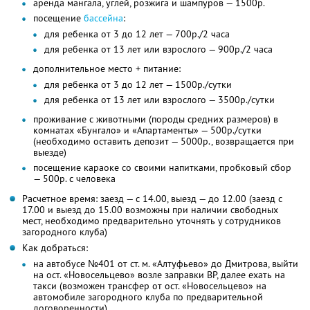
аренда мангала, углей, розжига и шампуров — 1500р.
посещение
бассейна
:
для ребенка от 3 до 12 лет — 700р./2 часа
для ребенка от 13 лет или взрослого — 900р./2 часа
дополнительное место + питание:
для ребенка от 3 до 12 лет — 1500р./сутки
для ребенка от 13 лет или взрослого — 3500р./сутки
проживание с животными (породы средних размеров) в
комнатах «Бунгало» и «Апартаменты» — 500р./сутки
(необходимо оставить депозит — 5000р., возвращается при
выезде)
посещение караоке со своими напитками, пробковый сбор
— 500р. с человека
Расчетное время: заезд — с 14.00, выезд — до 12.00 (заезд с
17.00 и выезд до 15.00 возможны при наличии свободных
мест, необходимо предварительно уточнять у сотрудников
загородного клуба)
Как добраться:
на автобусе №401 от ст. м. «Алтуфьево» до Дмитрова, выйти
на ост. «Новосельцево» возле заправки BP, далее ехать на
такси (возможен трансфер от ост. «Новосельцево» на
автомобиле загородного клуба по предварительной
договоренности)