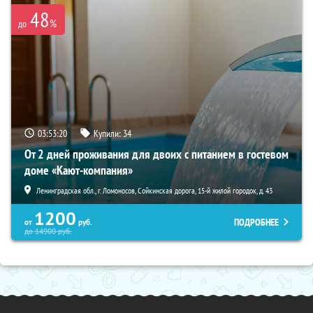
48
%
до
03:53:19
Купили:
34
От 2 дней проживания для двоих с питанием в гостевом
доме «Кают-компания»
Ленинградская обл., г. Ломоносов, Сойкинская дорога, 15-й жилой городок, д. 43
1200
ПОДРОБНЕЕ
от
руб.
до
14900
руб.