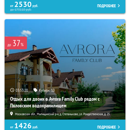
2530
ПОДРОБНЕЕ
от
руб.
до
173110
руб.
37
%
до
03:53:19
Купили:
10
Отдых для двоих в Avrora Family Club рядом с
Пяловским водохранилищем
Московская обл., Мытищинский р-н, д. Степаньково, ул. Рождественская, д. 25
1426
ПОДРОБНЕЕ
от
руб.