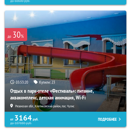
до
60600
руб.
30
%
до
03:53:19
Купили:
23
Отдых в парк-отеле «Фестиваль»: питание,
аквакомплекс, детская анимация, Wi-Fi
Рязанская обл., Клепиковский район, пос. Чулис
3164
ПОДРОБНЕЕ
от
руб.
до
107880
руб.