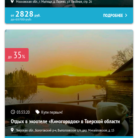
Московская обл., г. Мытищи, д. Ларево, ул. Хвойная, стр. 26
2828
ПОДРОБНЕЕ
от
руб.
до
65700
руб.
35
%
до
03:53:19
Купи первым!
Отдых в экоотеле «Киногородок» в Тверской области
Тверская обл., Бологовский р-н, Выползовское с/п, дер. Михайловское, д. 15