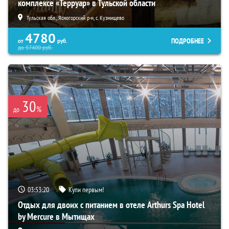
комплексе «Терруар» в Тульской области
Тульская обл., Ясногорский р-н, с. Кузмищево
4780
ПОДРОБНЕЕ
от
руб.
до
57400
руб.
30
%
до
03:53:19
Купи первым!
Отдых для двоих с питанием в отеле Arthurs Spa Hotel
by Mercure в Мытищах