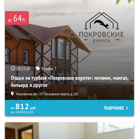
64
%
до
03:53:19
Купили:
7
Отдых на турбазе «Покровские ворота»: питание, мангал,
бильярд и другое
Московская обл., КП Покровские ворота, д. 182
812
ПОДРОБНЕЕ
от
руб.
до
140800
руб.