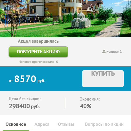
Акция завершилась
1
ПОВТОРИТЬ АКЦИЮ
Купили:
Человек проголосовало: 0
КУПИТЬ
8570
от
руб.
Цена без скидки:
Экономия:
298400
40%
руб.
Основное
Адреса
Отзывы
Вопросы по акции