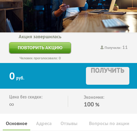
Акция завершилась
11
ПОВТОРИТЬ АКЦИЮ
Получили:
Человек проголосовало: 0
ПОЛУЧИТЬ
0
руб.
Цена без скидки:
Экономия:
∞
100
%
Основное
Адреса
Отзывы
Вопросы по акции