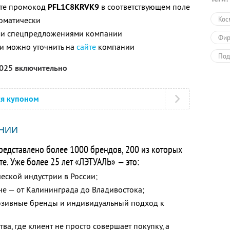
ите промокод
PFL1C8KRVK9
в соответствующем поле
томатически
Кос
ими спецпредложениями компании
Фир
и можно уточнить на
сайте
компании
Под
2025 включительно
Раз
Пол
ся купоном
НИИ
редставлено более 1000 брендов, 200 из которых
е. Уже более 25 лет «ЛЭТУАЛЬ» — это:
ской индустрии в России;
не — от Калининграда до Владивостока;
юзивные бренды и индивидуальный подход к
ва, где клиент не просто совершает покупку, а