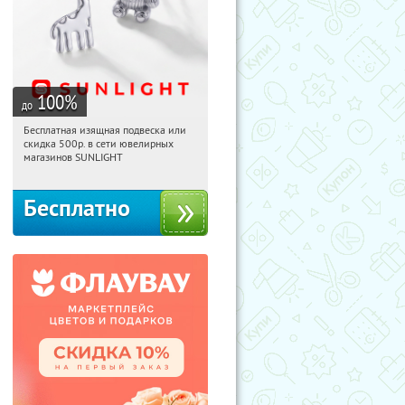
100
%
до
Бесплатная изящная подвеска или
20:23:11
Получили:
74
скидка 500р. в сети ювелирных
Россия
магазинов SUNLIGHT
Бесплатно