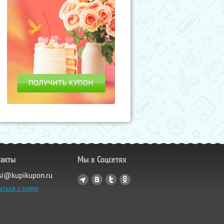
такты
Мы в Соцсетях
si@kupikupon.ru
аться с нами