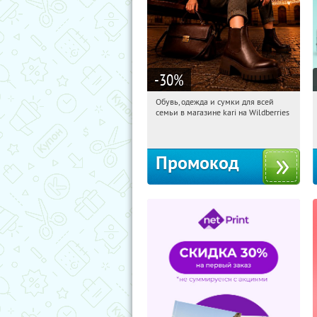
-30
%
Обувь, одежда и сумки для всей
20:23:11
Получили:
31
семьи в магазине kari на Wildberries
Россия
Промокод