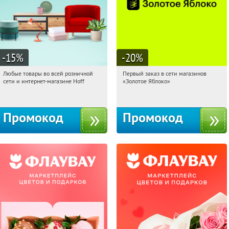
-15
%
-20
%
Любые товары во всей розничной
Первый заказ в сети магазинов
20:23:11
Получили:
83
20:23:11
Получи первым!
сети и интернет-магазине Hoff
«Золотое Яблоко»
Москва, 1-й Волоколамский проезд,
Россия
10с1
Промокод
Промокод