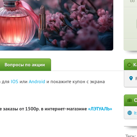
∞
Вопросы по акции
К
а для
IOS
или
Android
и покажите купон с экрана
О
 заказы от 1500р. в интернет-магазине
«ЛЭТУАЛЬ»
l
Теги: