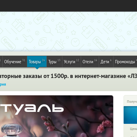
1
31
26
13
12
16
6
Обучение
Товары
Туры
Услуги
Отели
Дети
Промокоды
торные заказы от 1500р. в интернет-магазине «ЛЭ
рия
Получ
Цена