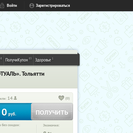
Войти
Зарегистрироваться
48
83
1
ПолучиКупон
Здоровье
ТУАЛЬ». Тольятти
14
(0)
или:
0
ПОЛУЧИТЬ
руб.
 без скидки:
Экономия: