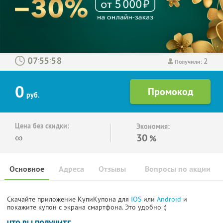
2
:
:
Получили:
0
руб.
Цена без скидки:
Экономия:
∞
30
%
Основное
Адреса
Отзывы
Вопросы по акции
Скачайте приложение КупиКупона для
IOS
или
Android
и
покажите купон с экрана смартфона. Это удобно :)