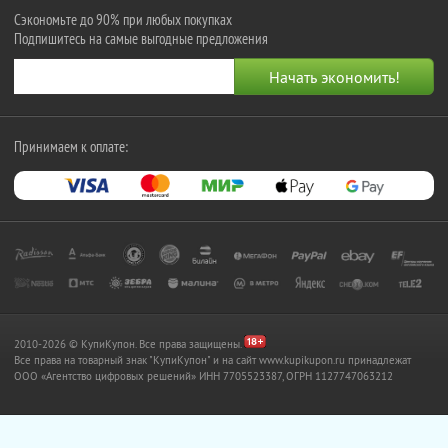
Сэкономьте до 90% при любых покупках
Подпишитесь на самые выгодные предложения
Принимаем к оплате:
2010-2026 © КупиКупон. Все права защищены.
Все права на товарный знак "КупиКупон" и на сайт www.kupikupon.ru принадлежат
OOO «Агентство цифровых решений» ИНН 7705523387, ОГРН 1127747063212