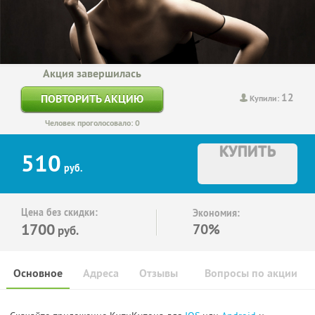
Акция завершилась
12
ПОВТОРИТЬ АКЦИЮ
Купили:
Человек проголосовало: 0
КУПИТЬ
510
руб.
Цена без скидки:
Экономия:
1700
70%
руб.
Основное
Адреса
Отзывы
Вопросы по акции