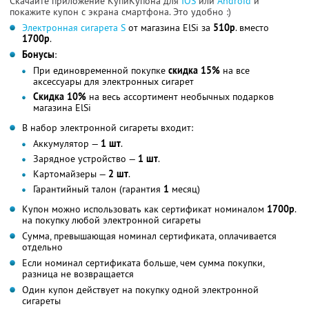
Скачайте приложение КупиКупона для
IOS
или
Android
и
покажите купон с экрана смартфона. Это удобно :)
Электронная сигарета S
от магазина ElSi за
510р
. вместо
1700р
.
Бонусы
:
При единовременной покупке
скидка 15%
на все
аксессуары для электронных сигарет
Скидка 10%
на весь ассортимент необычных подарков
магазина ElSi
В набор электронной сигареты входит:
Аккумулятор —
1 шт
.
Зарядное устройство —
1 шт
.
Картомайзеры —
2 шт
.
Гарантийный талон (гарантия
1
месяц)
Купон можно использовать как сертификат номиналом
1700р
.
на покупку любой электронной сигареты
Сумма, превышающая номинал сертификата, оплачивается
отдельно
Если номинал сертификата больше, чем сумма покупки,
разница не возвращается
Один купон действует на покупку одной электронной
сигареты