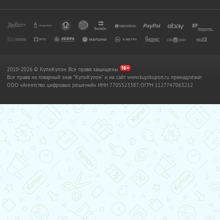
2010-2026 © КупиКупон. Все права защищены.
Все права на товарный знак "КупиКупон" и на сайт www.kupikupon.ru принадлежат
OOO «Агентство цифровых решений» ИНН 7705523387, ОГРН 1127747063212