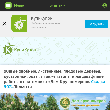
Меню
Тольятти
КупиКупон
Мобильное приложение
Загрузить
ещё удобнее
Живые хвойные, лиственные, плодовые деревья,
кустарники, розы, а также газоны и ландшафтные
работы от питомника «Дом Крупномеров».
Скидка
50%
. Тольятти