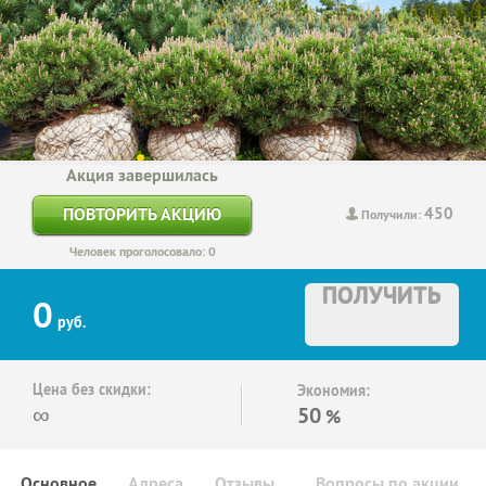
Акция завершилась
450
ПОВТОРИТЬ АКЦИЮ
Получили:
Человек проголосовало: 0
ПОЛУЧИТЬ
0
руб.
Цена без скидки:
Экономия:
∞
50
%
Основное
Адреса
Отзывы
Вопросы по акции