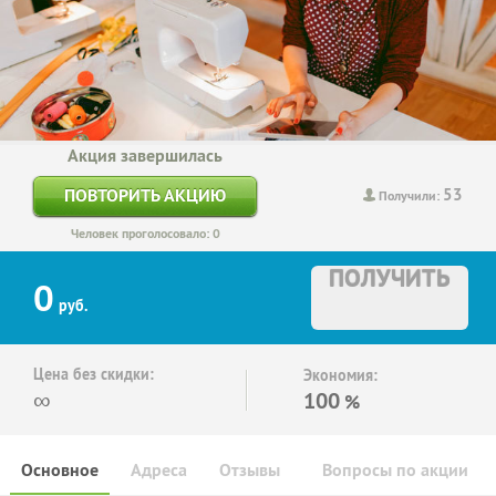
Акция завершилась
53
ПОВТОРИТЬ АКЦИЮ
Получили:
Человек проголосовало: 0
ПОЛУЧИТЬ
0
руб.
Цена без скидки:
Экономия:
∞
100
%
Основное
Адреса
Отзывы
Вопросы по акции