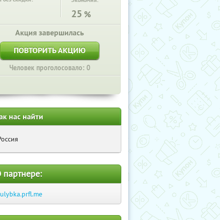
Экономия:
25
%
Акция завершилась
ПОВТОРИТЬ АКЦИЮ
Человек проголосовало: 0
ак нас найти
Россия
 партнере:
-ulybka.prfl.me