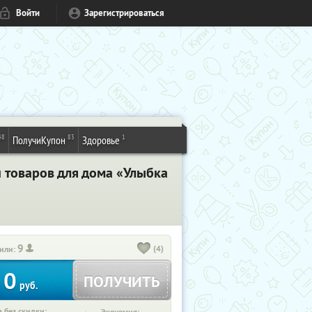
Войти
Зарегистрироваться
48
83
1
ПолучиКупон
Здоровье
 товаров для дома «Улыбка
9
(4)
или:
0
ПОЛУЧИТЬ
руб.
 без скидки: