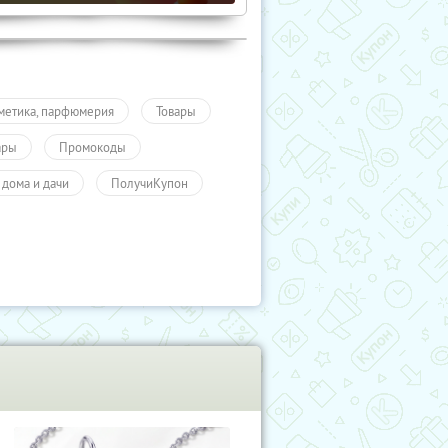
метика, парфюмерия
Товары
ары
Промокоды
 дома и дачи
ПолучиКупон