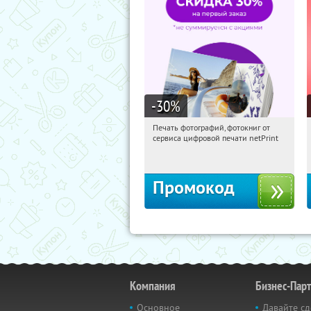
-30
%
Печать фотографий, фотокниг от
10:02:05
Получили:
4
сервиса цифровой печати netPrint
Россия
Промокод
Компания
Бизнес-Пар
Основное
Давайте сд