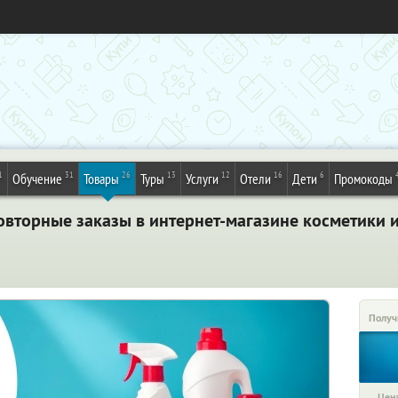
1
31
26
13
12
16
6
Обучение
Товары
Туры
Услуги
Отели
Дети
Промокоды
овторные заказы в интернет-магазине косметики и
Получ
Цена