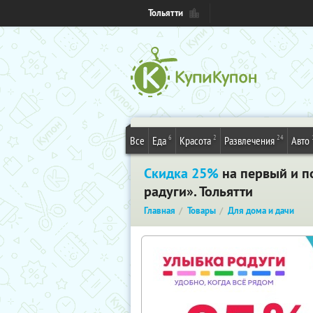
Тольятти
6
2
24
Все
Еда
Красота
Развлечения
Авто
Скидка 25%
на первый и п
радуги». Тольятти
Главная
Товары
Для дома и дачи