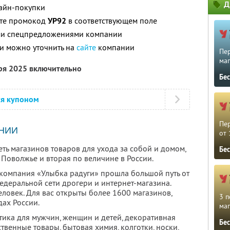
Д
лайн-покупки
ите промокод
УР92
в соответствующем поле
ими спецпредложениями компании
и можно уточнить на
сайте
компании
Пе
маг
бря 2025 включительно
Бе
ся купоном
Пе
НИИ
от 
ть магазинов товаров для ухода за собой и домом,
Бе
Поволжье и вторая по величине в России.
компания «Улыбка радуги» прошла большой путь от
едеральной сети дрогери и интернет-магазина.
ловек. Для вас открыты более 1600 магазинов,
3 п
ах России.
маг
тика для мужчин, женщин и детей, декоративная
Бе
твенные товары, бытовая химия, колготки, носки,