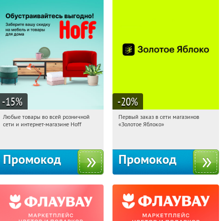
-15
%
-20
%
Любые товары во всей розничной
Первый заказ в сети магазинов
10:02:05
Получили:
83
10:02:05
Получи первым!
сети и интернет-магазине Hoff
«Золотое Яблоко»
Москва, 1-й Волоколамский проезд,
Россия
10с1
Промокод
Промокод