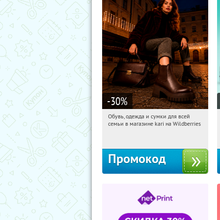
-30
%
Обувь, одежда и сумки для всей
10:02:05
Получили:
32
семьи в магазине kari на Wildberries
Россия
Промокод