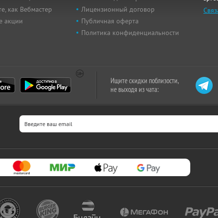
е, как Вебмастер
Лицензионный договор
Связ
е акции
Публичная оферта
Политика конфиденциальности
Ищите скидки поблизости,
не выходя из чата: