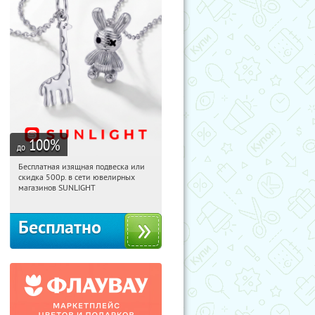
100
%
до
Бесплатная изящная подвеска или
10:02:05
Получили:
74
скидка 500р. в сети ювелирных
Россия
магазинов SUNLIGHT
Бесплатно