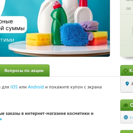
∞
Вопросы по акции
К
а для
IOS
или
Android
и покажите купон с экрана
О
е заказы в интернет-магазине косметики и
r
»