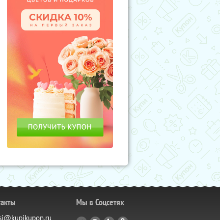
такты
Мы в Соцсетях
si@kupikupon.ru