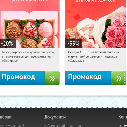
-20
%
-33
%
Торты, пирожные и другие сладости,
Скидка 1000р. на первый заказ на
10:02:05
Получили:
6
10:02:05
Получили:
18
а также товары для праздника на
маркетплейсе цветов и подарков
Россия
Россия
«Флаувау»
«Флаувау»
Промокод
Промокод
тнёрам
Документы
Кон
елаем акцию!
Агентский договор
spro