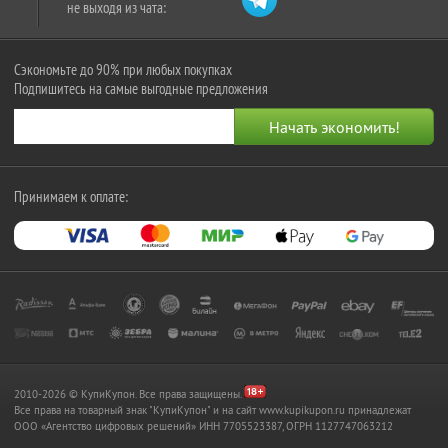
не выходя из чата:
Сэкономьте до 90% при любых покупках
Подпишитесь на самые выгодные предложения
Принимаем к оплате:
2010-2026 © КупиКупон. Все права защищены.
Все права на товарный знак "КупиКупон" и на сайт www.kupikupon.ru принадлежат
OOO «Агентство цифровых решений» ИНН 7705523387, ОГРН 1127747063212