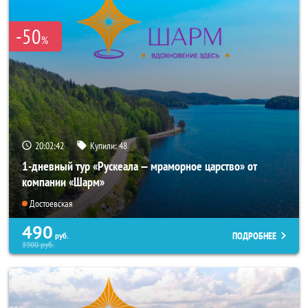
-50
%
20:02:41
Купили:
48
1-дневный тур «Рускеала — мраморное царство» от
компании «Шарм»
Достоевская
490
ПОДРОБНЕЕ
руб.
3900
руб.