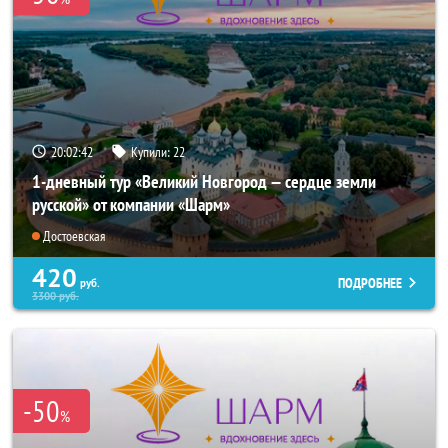
20:02:41
Купили:
22
1-дневный тур «Великий Новгород — сердце земли
русской» от компании «Шарм»
Достоевская
420
ПОДРОБНЕЕ
руб.
3300
руб.
-50
%