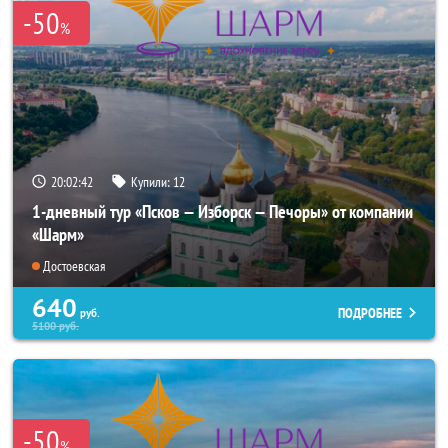
-50
%
20:02:41
Купили:
12
1-дневный тур «Псков — Изборск — Печоры» от компании
«Шарм»
Достоевская
640
ПОДРОБНЕЕ
руб.
5100
руб.
-50
%