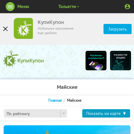
Меню
Тольятти
КупиКупон
Мобильное приложение
Загрузить
ещё удобнее
Майские
Главная
Майские
Показать на карте
По рейтингу