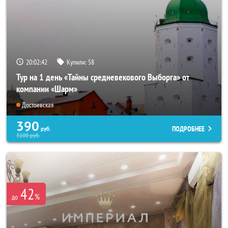
20:02:41
Купили:
58
Тур на 1 день «Тайны средневекового Выборга» от
компании «Шарм»
Достоевская
390
ПОДРОБНЕЕ
руб.
3100
руб.
42
%
до