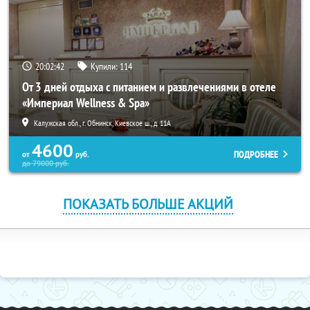
20:02:41
Купили:
114
От 3 дней отдыха с питанием и развлечениями в отеле
«Империал Wellness & Spa»
Калужская обл., г. Обнинск, Киевское ш., д. 11А
4600
ПОДРОБНЕЕ
от
руб.
до
79000
руб.
ПОКАЗАТЬ БОЛЬШЕ АКЦИЙ