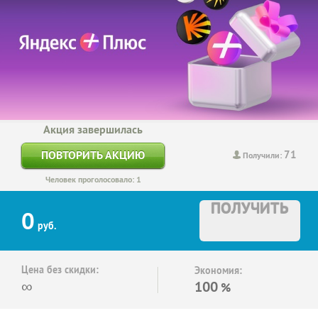
Акция завершилась
71
ПОВТОРИТЬ АКЦИЮ
Получили:
Человек проголосовало: 1
ПОЛУЧИТЬ
0
руб.
Цена без скидки:
Экономия:
∞
100
%