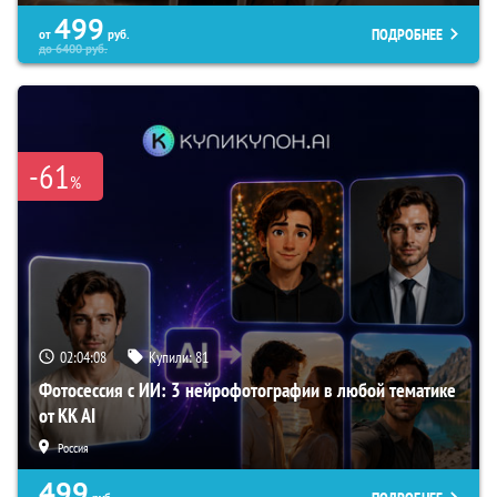
499
ПОДРОБНЕЕ
от
руб.
до
6400
руб.
-61
%
02:04:07
Купили:
81
Фотосессия с ИИ: 3 нейрофотографии в любой тематике
от KK AI
Россия
499