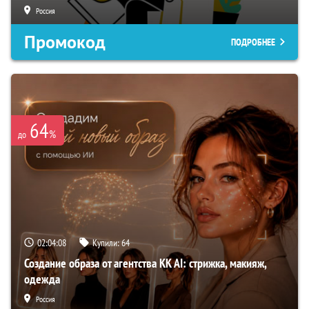
Россия
Промокод
ПОДРОБНЕЕ
64
%
до
02:04:07
Купили:
64
Создание образа от агентства KK AI: стрижка, макияж,
одежда
Россия