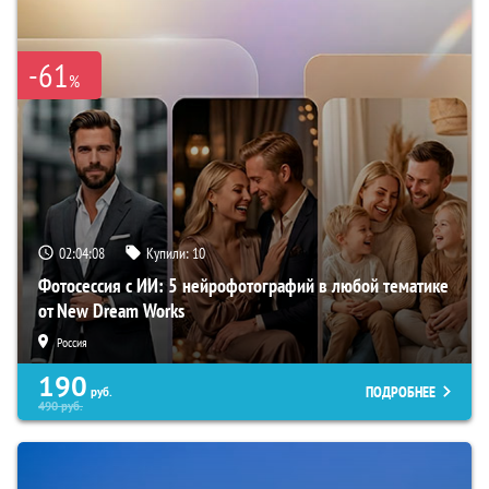
-61
%
02:04:07
Купили:
10
Фотосессия с ИИ: 5 нейрофотографий в любой тематике
от New Dream Works
Россия
190
ПОДРОБНЕЕ
руб.
490
руб.