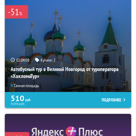
-51
%
02:04:07
Купили:
2
Автобусный тур в Великий Новгород от туроператора
«ХохломаТур»
Сенная площадь
510
ПОДРОБНЕЕ
руб.
5190
руб.