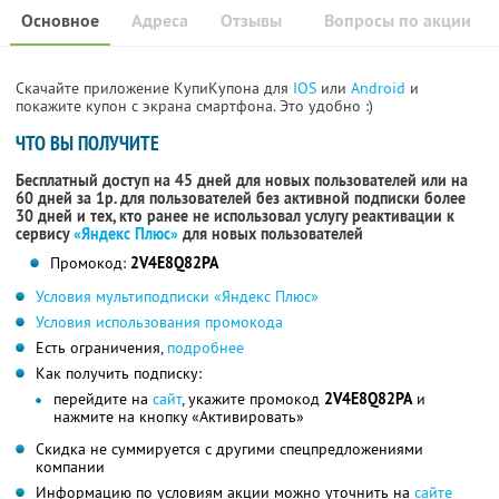
Основное
Адреса
Отзывы
Вопросы по акции
Скачайте приложение КупиКупона для
IOS
или
Android
и
покажите купон с экрана смартфона. Это удобно :)
ЧТО ВЫ ПОЛУЧИТЕ
Бесплатный доступ на 45 дней для новых пользователей или на
60 дней за 1р. для пользователей без активной подписки более
30 дней и тех, кто ранее не использовал услугу реактивации к
сервису
«Яндекс Плюс»
для новых пользователей
Промокод:
2V4E8Q82PA
Условия мультиподписки «Яндекс Плюс»
Условия использования промокода
Есть ограничения,
подробнее
Как получить подписку:
перейдите на
сайт
, укажите промокод
2V4E8Q82PA
и
нажмите на кнопку «Активировать»
Скидка не суммируется с другими спецпредложениями
компании
Информацию по условиям акции можно уточнить на
сайте