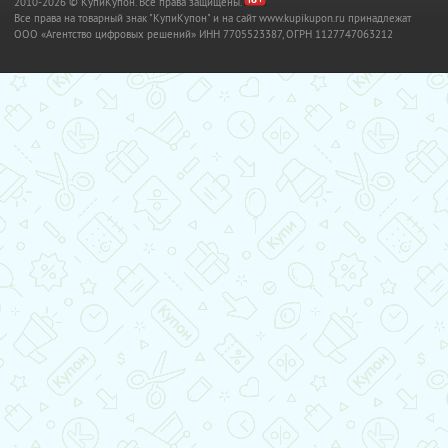
2010-2026 © КупиКупон. Все права защищены.
Все права на товарный знак "КупиКупон" и на сайт www.kupikupon.ru принадлежат
OOO «Агентство цифровых решений» ИНН 7705523387, ОГРН 1127747063212