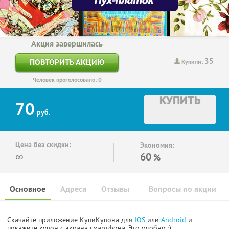
Акция завершилась
35
ПОВТОРИТЬ АКЦИЮ
Купили:
Человек проголосовало: 0
КУПИТЬ
70
руб.
Цена без скидки:
Экономия:
∞
60
%
Основное
Адреса
Отзывы
Вопросы по акции
Скачайте приложение КупиКупона для
IOS
или
Android
и
покажите купон с экрана смартфона. Это удобно :)