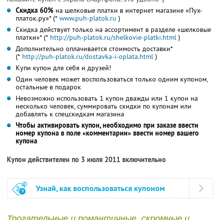
Скидка 60%
на шелковые платки в интернет магазине «Пух-
платок.ру»* (*
www.puh-platok.ru
)
Скидка действует только на ассортимент в разделе «шелковые
платки»* (*
http://puh-platok.ru
/shelkovie-platki.ht
ml
)
Дополнительно оплачивается стоимость доставки*
(*
http://puh-platok.ru
/dostavka-i-oplata.h
tml
)
Купи купон для себя и друзей!
Один человек может воспользоваться только одним купоном,
остальные в подарок
Невозможно использовать 1 купон дважды или 1 купон на
несколько человек, суммировать скидки по купонам или
добавлять к спецскидкам магазина
Чтобы активировать купон, необходимо при заказе ввести
номер купона в поле «комментарии» ввести номер вашего
купона
Купон действителен по 3 июля 2011 включительно
Узнай, как воспользоваться купоном
Трогательные и романтичные, скромные и