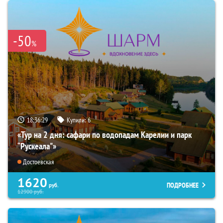
-50
%
18:36:28
Купили:
6
«Тур на 2 дня: сафари по водопадам Карелии и парк
“Рускеала"»
Достоевская
1620
ПОДРОБНЕЕ
руб.
12900
руб.