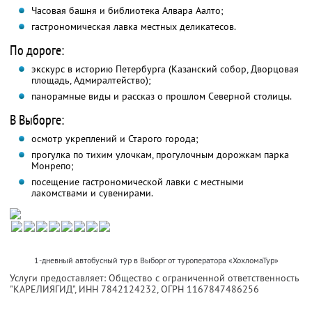
Часовая башня и библиотека Алвара Аалто;
гастрономическая лавка местных деликатесов.
По дороге:
экскурс в историю Петербурга (Казанский собор, Дворцовая
площадь, Адмиралтейство);
панорамные виды и рассказ о прошлом Северной столицы.
В Выборге:
осмотр укреплений и Старого города;
прогулка по тихим улочкам, прогулочным дорожкам парка
Монрепо;
посещение гастрономической лавки с местными
лакомствами и сувенирами.
1-дневный автобусный тур в Выборг от туроператора «ХохломаТур»
Услуги предоставляет: Общество с ограниченной ответственность
"КАРЕЛИЯГИД",
ИНН 7842124232
, ОГРН 1167847486256