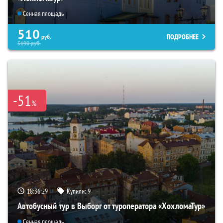
Сенная площадь
510
ПОДРОБНЕЕ
руб.
5190
руб.
-51
%
18:36:28
Купили:
9
Автобусный тур в Выборг от туроператора «ХохломаТур»
Сенная площадь