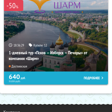
-50
%
18:36:28
Купили:
12
1-дневный тур «Псков — Изборск — Печоры» от
компании «Шарм»
Достоевская
640
ПОДРОБНЕЕ
руб.
5100
руб.