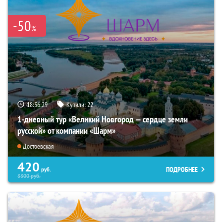
-50
%
18:36:28
Купили:
22
1-дневный тур «Великий Новгород — сердце земли
русской» от компании «Шарм»
Достоевская
420
ПОДРОБНЕЕ
руб.
3300
руб.