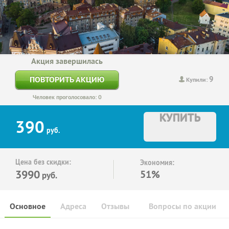
Акция завершилась
9
ПОВТОРИТЬ АКЦИЮ
Купили:
Человек проголосовало: 0
КУПИТЬ
390
руб.
Цена без скидки:
Экономия:
3990
51%
руб.
Основное
Адреса
Отзывы
Вопросы по акции