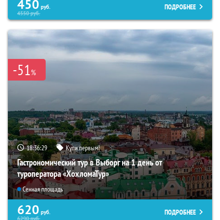
450
ПОДРОБНЕЕ
руб.
4550
руб.
-51
%
18:36:28
Купи первым!
Гастрономический тур в Выборг на 1 день от
туроператора «ХохломаТур»
Сенная площадь
620
ПОДРОБНЕЕ
руб.
6290
руб.