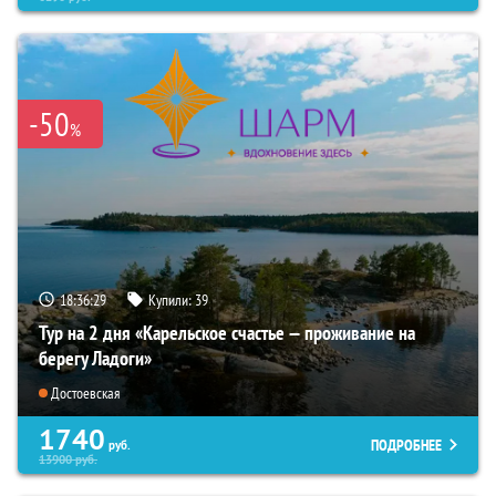
-50
%
18:36:28
Купили:
39
Тур на 2 дня «Карельское счастье — проживание на
берегу Ладоги»
Достоевская
1740
ПОДРОБНЕЕ
руб.
13900
руб.