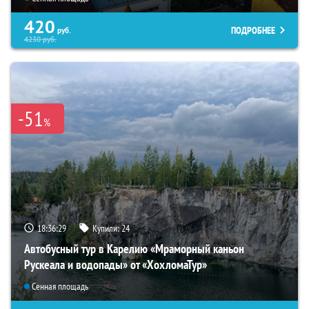
420
ПОДРОБНЕЕ
руб.
4230
руб.
-51
%
18:36:28
Купили:
24
Автобусный тур в Карелию «Мраморный каньон
Рускеала и водопады» от «ХохломаТур»
Сенная площадь